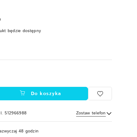
u
ukt będzie dostępny
Do koszyka
el. 512966988
Zostaw telefon
Wyślij
azwyczaj 48 godzin