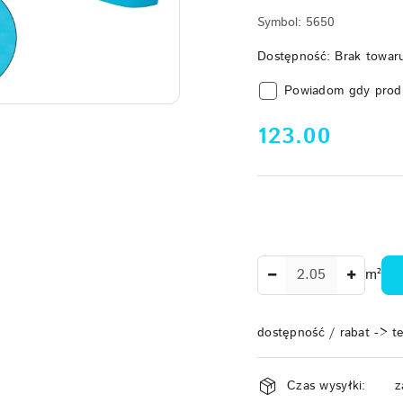
Symbol:
5650
Dostępność:
Brak towar
Powiadom gdy prod
cena:
123.00
Ilość
m²
dostępność / rabat -> t
Dostępność
Czas wysyłki:
z
i