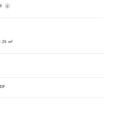
9
1.25 m²
PDF