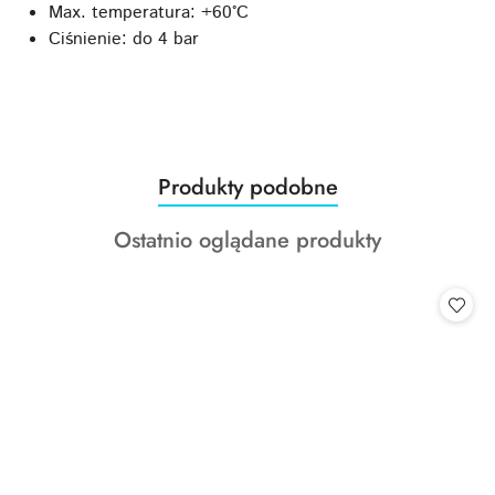
Max. temperatura: +60°C
Ciśnienie: do 4 bar
Produkty
Produkty podobne
Pomiń karuzelę produktów
o
Produkty
Ostatnio oglądane produkty
statusie:
o
statusie: