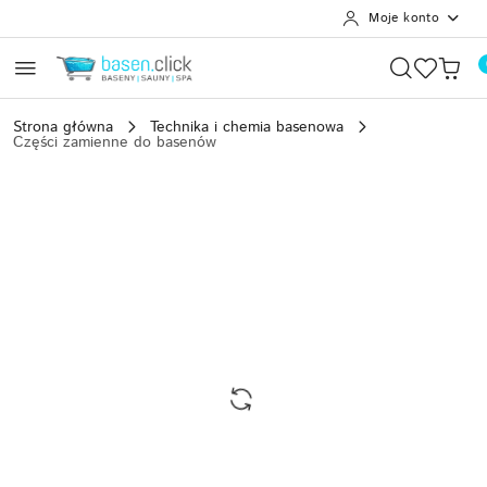
Moje konto
Przejdź do treści głównej
Przejdź do wyszukiwarki
Przejdź do moje konto
Przejdź do menu głównego
Przejdź do opisu produktu
Przejdź do stopki
Strona główna
Technika i chemia basenowa
Części zamienne do basenów