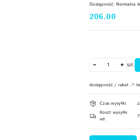
Dostępność:
Normalna il
cena:
206.00
Ilość
szt.
dostępność / rabat -> t
Dostępność
Czas wysyłki:
z
i
Koszt wysyłki
dostawa
1
od: