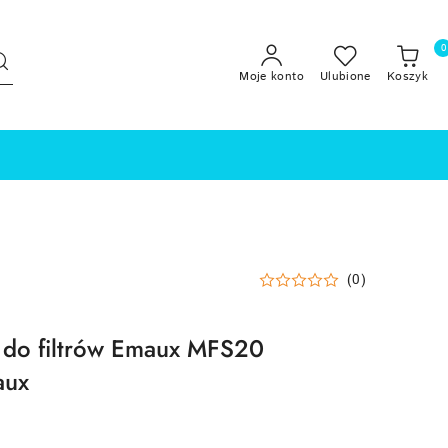
0
Moje konto
Ulubione
Koszyk
(0)
ą do filtrów Emaux MFS20
aux