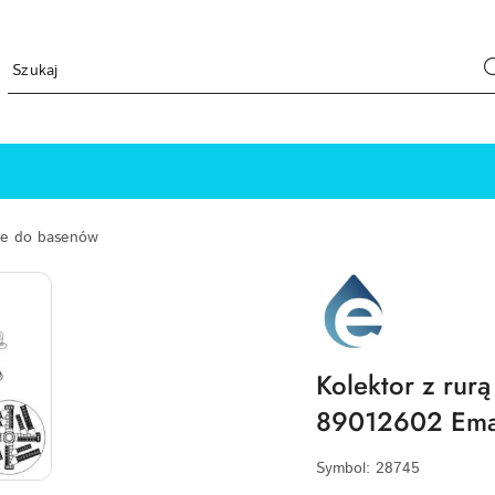
ne do basenów
EMAUX-
LOGO
Kolektor z rur
89012602 Em
Symbol:
28745