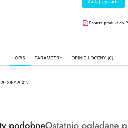
Zadaj pytanie
Pobierz produkt do 
OPIS
PARAMETRY
OPINIE I OCENY (0)
S20 89012602.
ty
Produkty
ty podobne
Ostatnio oglądane p