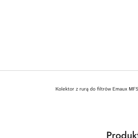
Kolektor z rurą do filtrów Emaux MF
Produk
Produk
Pomiń karuzelę produktów