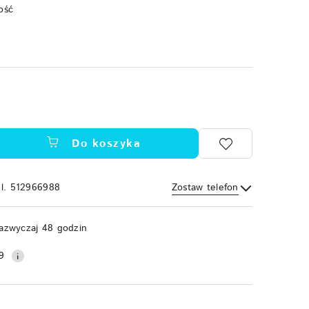
ość
Do koszyka
el. 512966988
Zostaw telefon
Wyślij
azwyczaj 48 godzin
9