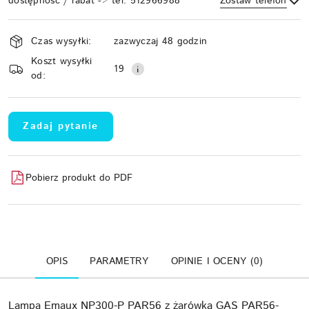
dostępność / rabat -> tel. 512966988
Zostaw telefon
Dostępność
Czas wysyłki:
zazwyczaj 48 godzin
i
Koszt wysyłki
Wyślij
dostawa
19
od:
Zadaj pytanie
Pobierz produkt do PDF
OPIS
PARAMETRY
OPINIE I OCENY (0)
Lampa Emaux NP300-P PAR56 z żarówką GAS PAR56-