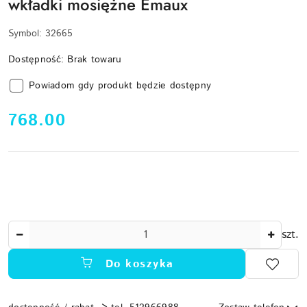
wkładki mosiężne Emaux
Symbol:
32665
Dostępność:
Brak towaru
Powiadom gdy produkt będzie dostępny
cena:
768.00
Ilość
szt.
Do koszyka