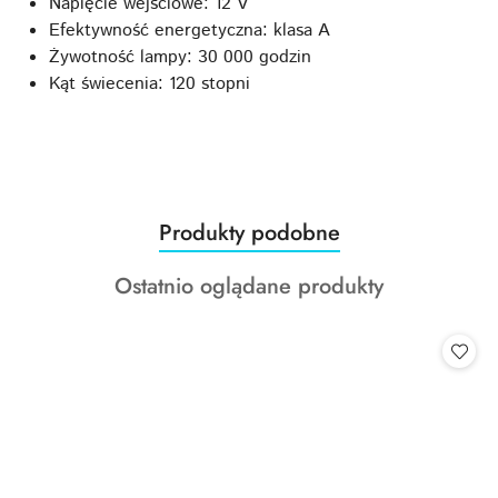
Napięcie wejściowe: 12 V
Efektywność energetyczna: klasa A
Żywotność lampy: 30 000 godzin
Kąt świecenia: 120 stopni
Produkty
Produkty podobne
Pomiń karuzelę produktów
o
Produkty
Ostatnio oglądane produkty
statusie:
o
statusie: