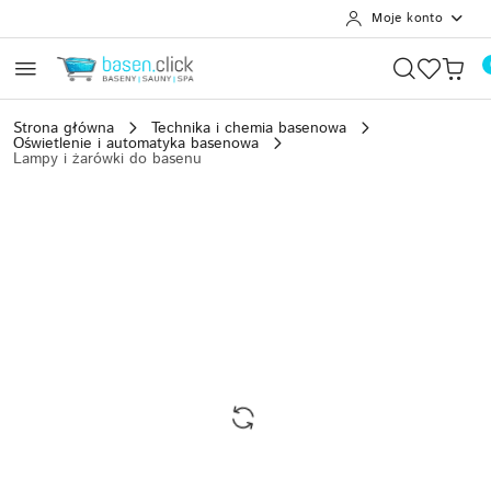
Moje konto
Przejdź do treści głównej
Przejdź do wyszukiwarki
Przejdź do moje konto
Przejdź do menu głównego
Przejdź do opisu produktu
Przejdź do stopki
Strona główna
Technika i chemia basenowa
Oświetlenie i automatyka basenowa
Lampy i żarówki do basenu