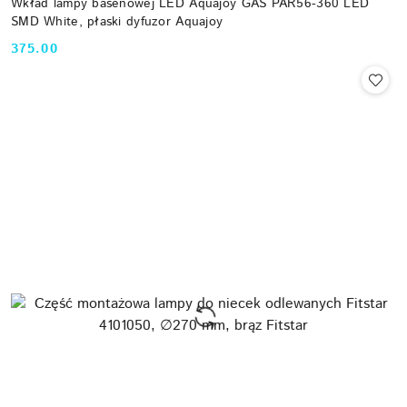
Wkład lampy basenowej LED Aquajoy GAS PAR56-360 LED
SMD White, płaski dyfuzor Aquajoy
375.00
Cena: