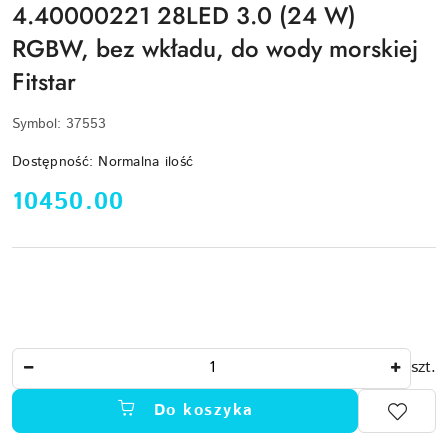
4.40000221 28LED 3.0 (24 W)
RGBW, bez wkładu, do wody morskiej
Fitstar
Symbol:
37553
Dostępność:
Normalna ilość
cena:
10450.00
Ilość
szt.
Do koszyka