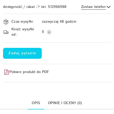
dostępność / rabat -> tel. 512966988
Zostaw telefon
Dostępność
Czas wysyłki:
zazwyczaj 48 godzin
i
Koszt wysyłki
Wyślij
dostawa
0
od:
Zadaj pytanie
Pobierz produkt do PDF
OPIS
OPINIE I OCENY (0)