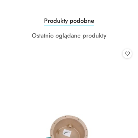
Produkty
Produkty podobne
Pomiń karuzelę produktów
o
Produkty
Ostatnio oglądane produkty
statusie:
o
statusie: