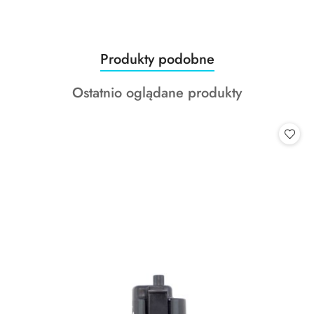
Produkty
Produkty podobne
Pomiń karuzelę produktów
o
Produkty
Ostatnio oglądane produkty
statusie:
o
statusie: