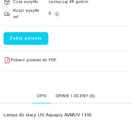
Czas wysyłki:
zazwyczaj 48 godzin
i
Koszt wysyłki
Wyślij
dostawa
0
od:
Zadaj pytanie
Pobierz produkt do PDF
OPIS
OPINIE I OCENY (0)
Lampa do stacji UV Aquajoy AVMUV 1 kW.