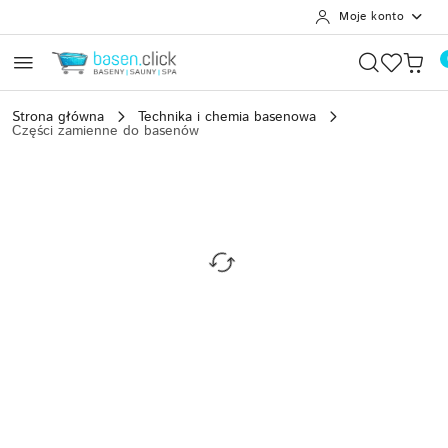
Moje konto
Przejdź do treści głównej
Przejdź do wyszukiwarki
Przejdź do moje konto
Przejdź do menu głównego
Przejdź do opisu produktu
Przejdź do stopki
Strona główna
Technika i chemia basenowa
Części zamienne do basenów