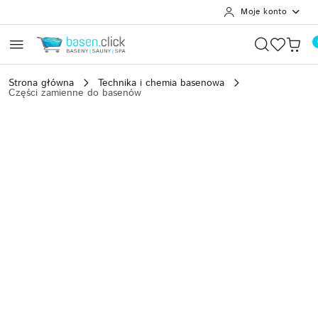
Moje konto
Przejdź do treści głównej
Przejdź do wyszukiwarki
Przejdź do moje konto
Przejdź do menu głównego
Przejdź do opisu produktu
Przejdź do stopki
Strona główna
Technika i chemia basenowa
Części zamienne do basenów