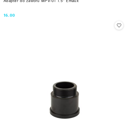
Adapter do zaworu MPV-01 1.5" Emaux
16.00
Cena: