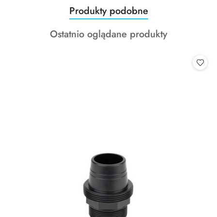
Produkty
Produkty podobne
Pomiń karuzelę produktów
o
Produkty
Ostatnio oglądane produkty
statusie:
o
statusie: