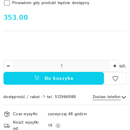
Powiadom gdy produkt będzie dostępny
cena:
353.00
Ilość
szt.
Do koszyka
dostępność / rabat -> tel. 512966988
Zostaw telefon
Dostępność
Czas wysyłki:
zazwyczaj 48 godzin
i
Koszt wysyłki
Wyślij
dostawa
19
od: