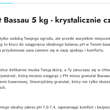
 Bassau 5 kg - krystalicznie 
 tylko ozdobą Twojego ogrodu, ale przede wszystkim miejscem 
g to klucz do osiągnięcia idealnego balansu pH w Twoim base
a przydomowa oaza zamieni się w oazę spokoju i komfortu.
ńce delikatnie muska Twoją skórę, a Ty zanurzasz się w chłod
zywistość, którą możesz osiągnąć z PH minus granulat Bassau
emii basenowej. Stworzyliśmy granulat, który nie tylko skute
ich.
ymuje idealny zakres pH 7,0-7,4, zapewniając komfort i bezpiec