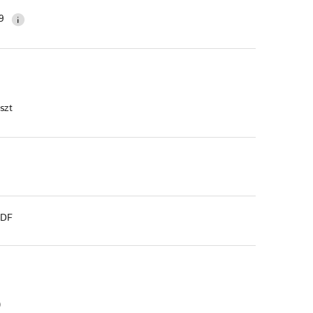
9
 szt
PDF
)