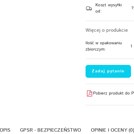
i
Koszt wysyłki
dostawa
1
od:
Więcej o produkcie
Ilość w opakowaniu
1
zbiorczym:
Zadaj pytanie
Pobierz produkt do 
OPIS
GPSR - BEZPIECZEŃSTWO
OPINIE I OCENY (0