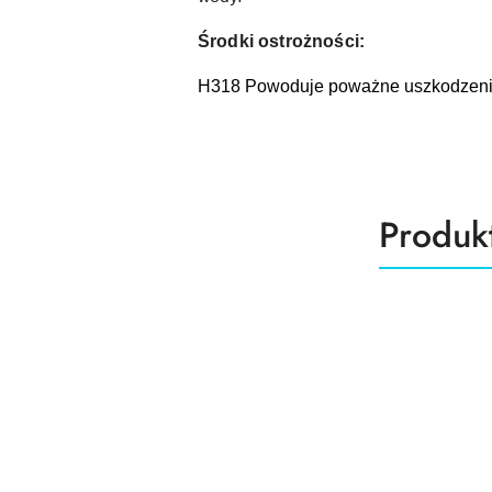
Środki ostrożności:
H318 Powoduje poważne uszkodzeni
Produk
Produk
Pomiń karuzelę produktów
o
statusie