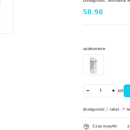
Dostępność:
Normalna il
cena:
58.98
Wariant
opakowanie
Ilość
szt
dostępność / rabat -> t
Dostępność
Czas wysyłki:
z