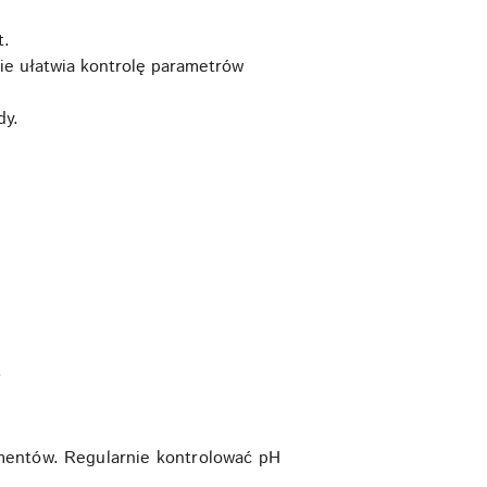
t.
nie ułatwia kontrolę parametrów
dy.
.
ementów. Regularnie kontrolować pH