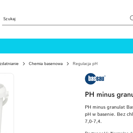
zdatnianie
Chemia basenowa
Regulacja pH
BASSAU-
LOGO
PH minus granu
PH minus granulat Bas
pH w basenie. Bez ch
7,0-7,4.