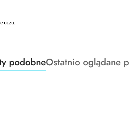
e oczu.
ty
Produkty
ty podobne
Ostatnio oglądane p
o
:
statusie: