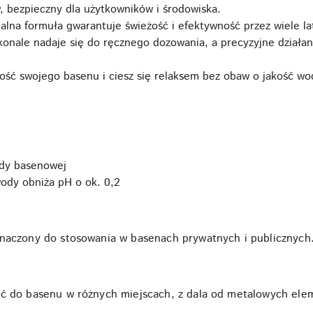
, bezpieczny dla użytkowników i środowiska.
jalna formuła gwarantuje świeżość i efektywność przez wiele la
konale nadaje się do ręcznego dozowania, a precyzyjne działa
tość swojego basenu i ciesz się relaksem bez obaw o jakość wo
ody basenowej
wody obniża pH o ok. 0,2
znaczony do stosowania w basenach prywatnych i publicznych
ać do basenu w różnych miejscach, z dala od metalowych el