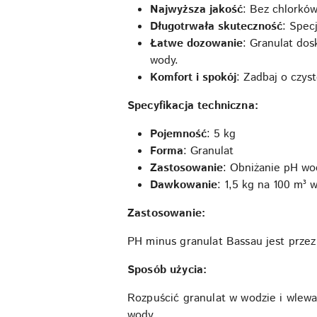
Najwyższa jakość
: Bez chlorków
Długotrwała skuteczność
: Spec
Łatwe dozowanie
: Granulat dos
wody.
Komfort i spokój
: Zadbaj o czys
Specyfikacja techniczna:
Pojemność
: 5 kg
Forma
: Granulat
Zastosowanie
: Obniżanie pH w
Dawkowanie
: 1,5 kg na 100 m³ 
Zastosowanie:
PH minus granulat Bassau jest prze
Sposób użycia:
Rozpuścić granulat w wodzie i wlew
wody.