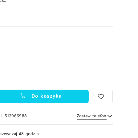
ość
Do koszyka
el. 512966988
Zostaw telefon
Wyślij
azwyczaj 48 godzin