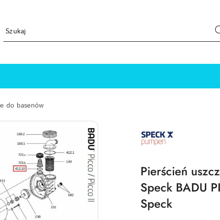
ne do basenów
SPECK-
PUMPEN-
LOGO
Pierścień uszc
Speck BADU P
Speck