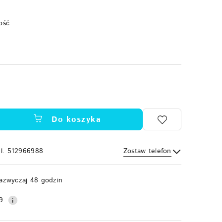
ość
Do koszyka
el. 512966988
Zostaw telefon
Wyślij
azwyczaj 48 godzin
9