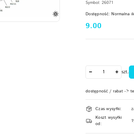
Symbol:
26071
Dostępność:
Normalna il
cena:
9.00
Ilość
szt.
dostępność / rabat -> t
Dostępność
Czas wysyłki:
z
i
Koszt wysyłki
dostawa
1
od: