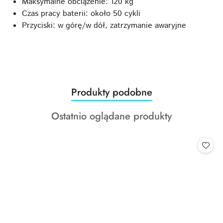
Maksymalne obciążenie: 120 kg
Czas pracy baterii: około 50 cykli
Przyciski: w górę/w dół, zatrzymanie awaryjne
Produkty
Produkty podobne
Pomiń karuzelę produktów
o
Produkty
Ostatnio oglądane produkty
statusie:
o
statusie: