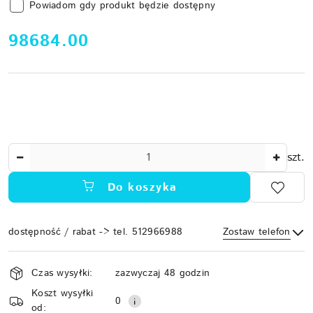
Powiadom gdy produkt będzie dostępny
cena:
98684.00
Ilość
szt.
Do koszyka
dostępność / rabat -> tel. 512966988
Zostaw telefon
Dostępność
Czas wysyłki:
zazwyczaj 48 godzin
i
Koszt wysyłki
Wyślij
dostawa
0
od: