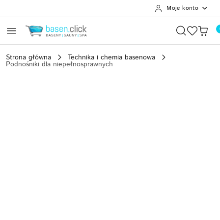
Moje konto
Przejdź do treści głównej
Przejdź do wyszukiwarki
Przejdź do moje konto
Przejdź do menu głównego
Przejdź do opisu produktu
Przejdź do stopki
Strona główna
Technika i chemia basenowa
Podnośniki dla niepełnosprawnych