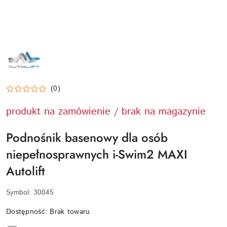
OFICJALNE
LOGO
MARKI
AUTOLIFT
–
PRODUCENTA
WYSOKIEJ
(0)
KLASY
PODNOŚNIKÓW
produkt na zamówienie / brak na magazynie
I
WIND
BASENOWYCH
DLA
Podnośnik basenowy dla osób
OSÓB
Z
niepełnosprawnych i-Swim2 MAXI
NIEPEŁNOSPRAWNOŚCIAMI.
Autolift
Symbol:
30045
Dostępność:
Brak towaru