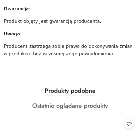
Gwarancja:
Produkt objęty jest gwarancją producenta.
Uwaga:
Producent zastrzega sobie prawo do dokonywania zmian
w produkcie bez wcześniejszego powiadomienia.
Produkty
Produkty podobne
Pomiń karuzelę produktów
o
Produkty
Ostatnio oglądane produkty
statusie:
o
statusie: