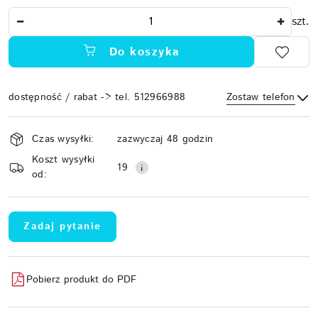
Ilość
szt.
Do koszyka
dostępność / rabat -> tel. 512966988
Zostaw telefon
Dostępność
Czas wysyłki:
zazwyczaj 48 godzin
i
Koszt wysyłki
Wyślij
dostawa
19
od:
Zadaj pytanie
Pobierz produkt do PDF