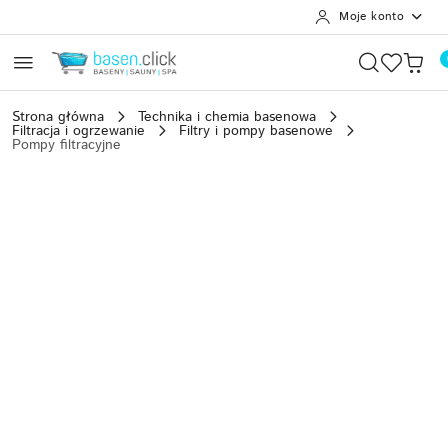
Moje konto
Przejdź do treści głównej
Przejdź do wyszukiwarki
Przejdź do moje konto
Przejdź do menu głównego
Przejdź do opisu produktu
Przejdź do stopki
Strona główna
Technika i chemia basenowa
Filtracja i ogrzewanie
Filtry i pompy basenowe
Pompy filtracyjne