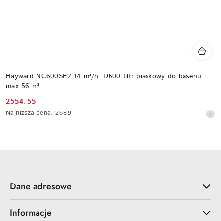
Hayward NC600SE2 14 m³/h, D600 filtr piaskowy do basenu
max 56 m³
2554.55
Cena
Najniższa
Najniższa cena:
2689
promocyjna:
cena
z
30
dni
przed
obniżką
Dane adresowe
Informacje