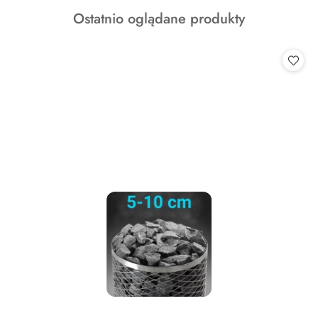
o
Produkty
Ostatnio oglądane produkty
statusie:
o
statusie: