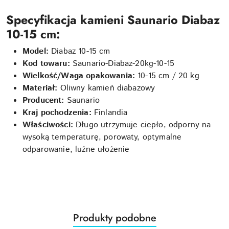
Specyfikacja kamieni Saunario Diabaz
10-15 cm:
Model:
Diabaz 10-15 cm
Kod towaru:
Saunario-Diabaz-20kg-10-15
Wielkość/Waga opakowania:
10-15 cm / 20 kg
Materiał:
Oliwny kamień diabazowy
Producent:
Saunario
Kraj pochodzenia:
Finlandia
Właściwości:
Długo utrzymuje ciepło, odporny na
wysoką temperaturę, porowaty, optymalne
odparowanie, luźne ułożenie
Produkty
Produkty podobne
Pomiń karuzelę produktów