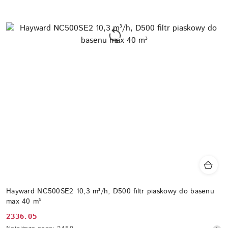
Hayward NC500SE2 10,3 m³/h, D500 filtr piaskowy do basenu
max 40 m³
2336.05
Cena