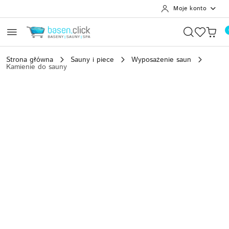
Moje konto
Przejdź do treści głównej
Przejdź do wyszukiwarki
Przejdź do moje konto
Przejdź do menu głównego
Przejdź do opisu produktu
Przejdź do stopki
Strona główna
Sauny i piece
Wyposażenie saun
Kamienie do sauny