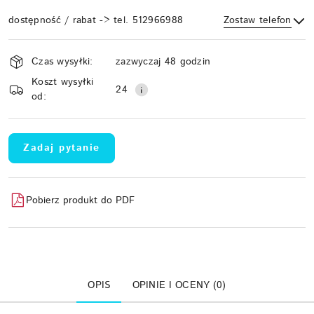
dostępność / rabat -> tel. 512966988
Zostaw telefon
Dostępność
Czas wysyłki:
zazwyczaj 48 godzin
i
Koszt wysyłki
Wyślij
dostawa
24
od:
Zadaj pytanie
Pobierz produkt do PDF
OPIS
OPINIE I OCENY (0)