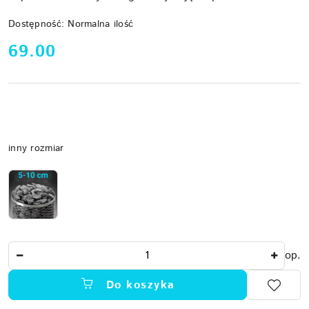
Dostępność:
Normalna ilość
cena:
69.00
Wariant
inny rozmiar
Ilość
op.
Do koszyka