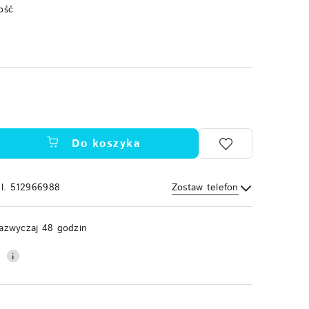
ość
Do koszyka
el. 512966988
Zostaw telefon
Wyślij
azwyczaj 48 godzin
0