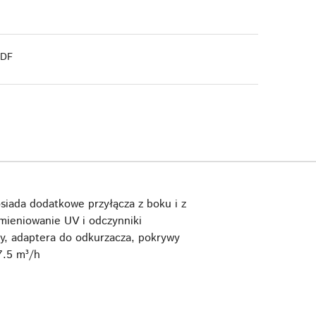
PDF
iada dodatkowe przyłącza z boku i z
mieniowanie UV i odczynniki
zy, adaptera do odkurzacza, pokrywy
7.5 m³/h