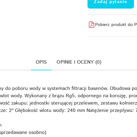
Zadaj pytanie
Pobierz produkt do 
OPIS
OPINIE I OCENY (0)
y do poboru wody w systemach filtracji basenów. Obudowa pos
 wlot wody. Wykonany z brązu Rg5, odpornego na korozję, pro
wość zakupu: jednostki sterującej przelewem, zestawu kołnier
łącze: 2" Głębokość wlotu wody: 240 mm Natężenie przepływu: 
m
sprzedawane osobno)