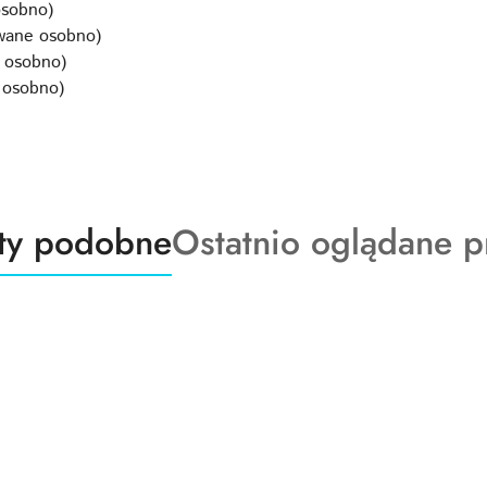
osobno)
wane osobno)
 osobno)
 osobno)
ty
Produkty
ty podobne
Ostatnio oglądane p
o
:
statusie: