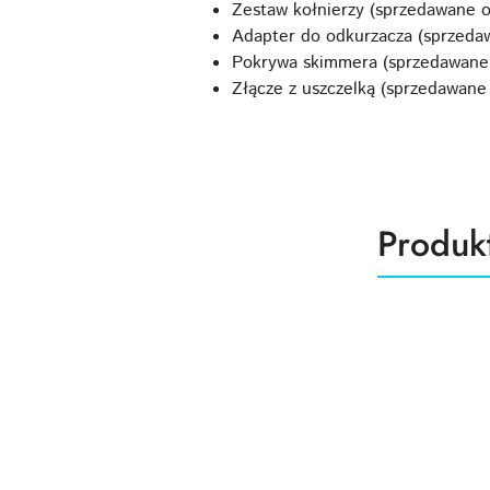
Zestaw kołnierzy (sprzedawane 
Adapter do odkurzacza (sprzeda
Pokrywa skimmera (sprzedawane
Złącze z uszczelką (sprzedawane
Produk
Produk
Pomiń karuzelę produktów
o
statusie