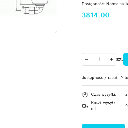
Dostępność:
Normalna il
cena:
3814.00
Ilość
szt.
dostępność / rabat -> t
Dostępność
Czas wysyłki:
z
i
Koszt wysyłki
dostawa
od: