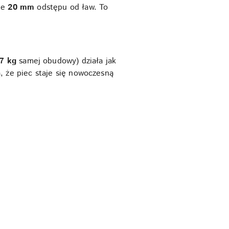
ie
20 mm
odstępu od ław. To
7 kg
samej obudowy) działa jak
ją, że piec staje się nowoczesną