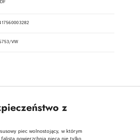
PDF
417560003282
S753/VW
zpieczeństwo z
ksusowy piec wolnostojący, w którym
, falista powierzchnia pieca nie tylko