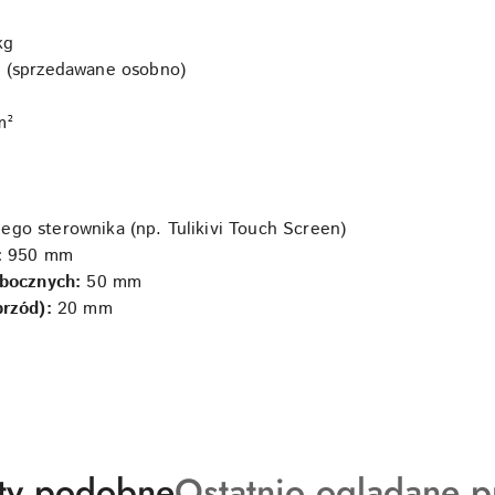
kg
g (sprzedawane osobno)
m²
go sterownika (np. Tulikivi Touch Screen)
:
950 mm
 bocznych:
50 mm
rzód):
20 mm
ty
Produkty
ty podobne
Ostatnio oglądane p