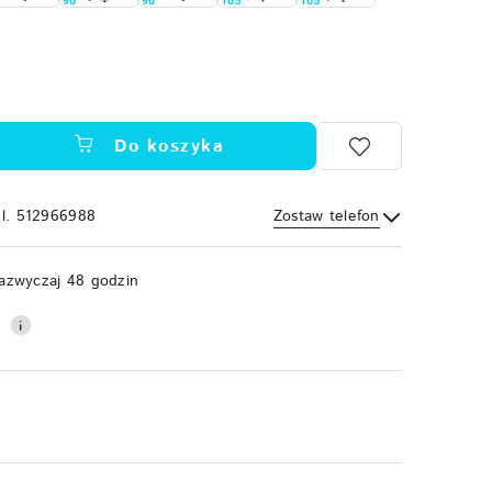
Do koszyka
el. 512966988
Zostaw telefon
Wyślij
azwyczaj 48 godzin
0