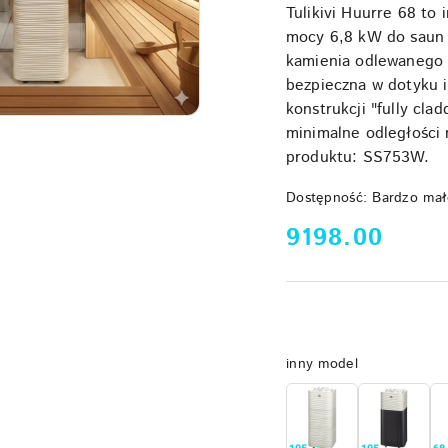
Tulikivi Huurre 68 to 
mocy 6,8 kW do saun 
kamienia odlewanego (
bezpieczna w dotyku i
konstrukcji "fully cla
minimalne odległości
produktu: SS753W.
Dostępność:
Bardzo mał
cena:
9198.00
Wariant
inny model