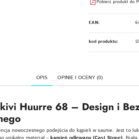
Pobierz produkt do 
EAN:
6
kod produktu:
S
OPIS
OPINIE I OCENY (0)
ikivi Huurre 68 – Design i Be
nego
encja nowoczesnego podejścia do kąpieli w saunie. Jest to lu
no unikalny materiał –
kamień odlewany (Cast Stone)
. Biała