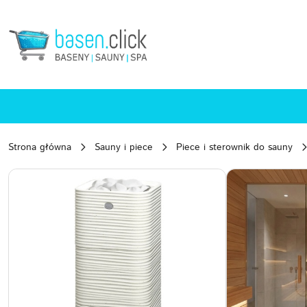
Przejdź do treści głównej
Przejdź do wyszukiwarki
Przejdź do moje konto
Przejdź do menu głównego
Przejdź do opisu produktu
Przejdź do stopki
Strona główna
Sauny i piece
Piece i sterownik do sauny