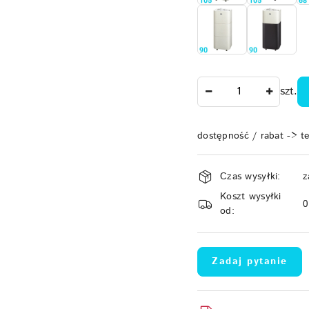
Ilość
szt.
dostępność / rabat -> t
Dostępność
Czas wysyłki:
z
i
Koszt wysyłki
dostawa
od:
Zadaj pytanie