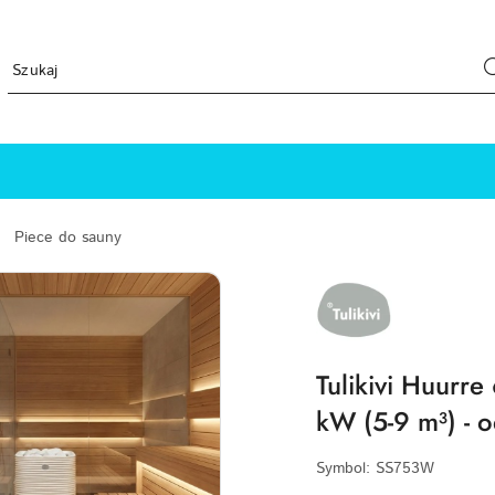
Piece do sauny
TULIKIVI
LOGO
Tulikivi Huurre
kW (5-9 m³) - 
Symbol:
SS753W