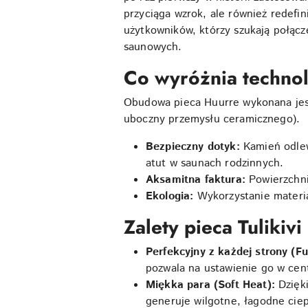
przyciąga wzrok, ale również redefi
użytkowników, którzy szukają połącz
saunowych.
Co wyróżnia techno
Obudowa pieca Huurre wykonana jes
uboczny przemysłu ceramicznego).
Bezpieczny dotyk:
Kamień odlew
atut w saunach rodzinnych.
Aksamitna faktura:
Powierzchni
Ekologia:
Wykorzystanie materia
Zalety pieca Tulikiv
Perfekcyjny z każdej strony (Fu
pozwala na ustawienie go w cent
Miękka para (Soft Heat):
Dzięk
generuje wilgotne, łagodne ciep