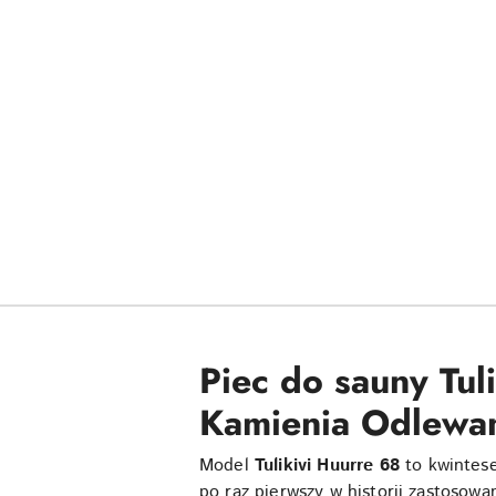
Piec do sauny Tul
Kamienia Odlewa
Model
Tulikivi Huurre 68
to kwintes
po raz pierwszy w historii zastosowa