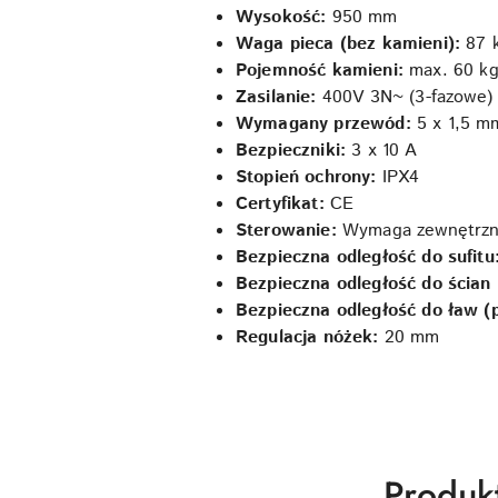
Wysokość:
950 mm
Waga pieca (bez kamieni):
87 
Pojemność kamieni:
max. 60 k
Zasilanie:
400V 3N~ (3-fazowe)
Wymagany przewód:
5 x 1,5 m
Bezpieczniki:
3 x 10 A
Stopień ochrony:
IPX4
Certyfikat:
CE
Sterowanie:
Wymaga zewnętrzne
Bezpieczna odległość do sufitu
Bezpieczna odległość do ścian
Bezpieczna odległość do ław (p
Regulacja nóżek:
20 mm
Produk
Produk
Pomiń karuzelę produktów