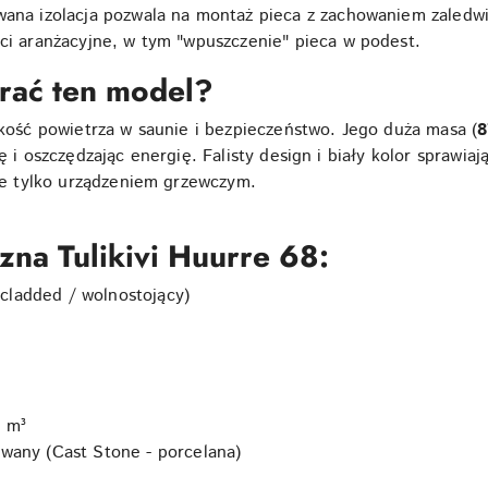
ana izolacja pozwala na montaż pieca z zachowaniem zaledw
ci aranżacyjne, w tym "wpuszczenie" pieca w podest.
rać ten model?
akość powietrza w saunie i bezpieczeństwo. Jego duża masa (
8
ę i oszczędzając energię. Falisty design i biały kolor sprawia
 tylko urządzeniem grzewczym.
czna
Tulikivi Huurre 68
:
y cladded / wolnostojący)
9 m³
wany (Cast Stone - porcelana)