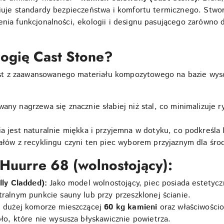
niuje standardy bezpieczeństwa i komfortu termicznego. Stw
enia funkcjonalności, ekologii i designu pasującego zarówno 
logię Cast Stone?
t z zaawansowanego materiału kompozytowego na bazie wysok
any nagrzewa się znacznie słabiej niż stal, co minimalizuje r
a jest naturalnie miękka i przyjemna w dotyku, co podkreśla
łów z recyklingu czyni ten piec wyborem przyjaznym dla śro
i Huurre 68 (wolnostojący):
lly Cladded):
Jako model wolnostojący, piec posiada estetycz
ralnym punkcie sauny lub przy przeszklonej ścianie.
i dużej komorze mieszczącej
60 kg kamieni
oraz właściwości
ło, które nie wysusza błyskawicznie powietrza.