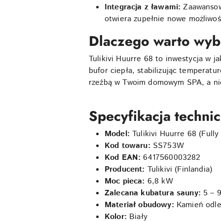
Integracja z ławami:
Zaawansow
otwiera zupełnie nowe możliwoś
Dlaczego warto wyb
Tulikivi Huurre 68 to inwestycja w j
bufor ciepła, stabilizując temperatur
rzeźbą w Twoim domowym SPA, a nie
Specyfikacja techni
Model:
Tulikivi Huurre 68 (Full
Kod towaru:
SS753W
Kod EAN:
6417560003282
Producent:
Tulikivi (Finlandia)
Moc pieca:
6,8 kW
Zalecana kubatura sauny:
5 – 
Materiał obudowy:
Kamień odle
Kolor:
Biały