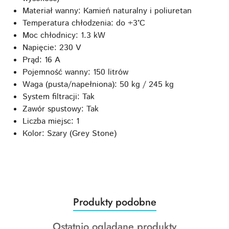
Materiał wanny: Kamień naturalny i poliuretan
Temperatura chłodzenia: do +3°C
Moc chłodnicy: 1.3 kW
Napięcie: 230 V
Prąd: 16 A
Pojemność wanny: 150 litrów
Waga (pusta/napełniona): 50 kg / 245 kg
System filtracji: Tak
Zawór spustowy: Tak
Liczba miejsc: 1
Kolor: Szary (Grey Stone)
Produkty
Produkty podobne
Pomiń karuzelę produktów
o
Produkty
Ostatnio oglądane produkty
statusie: