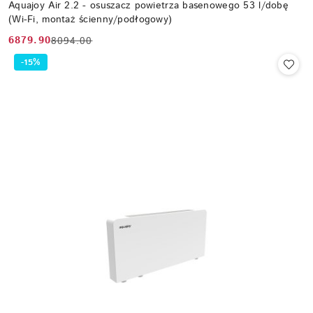
Aquajoy Air 2.2 - osuszacz powietrza basenowego 53 l/dobę
(Wi-Fi, montaż ścienny/podłogowy)
6879.90
8094.00
Cena
Cena
promocyjna:
przed
-15%
promocją: