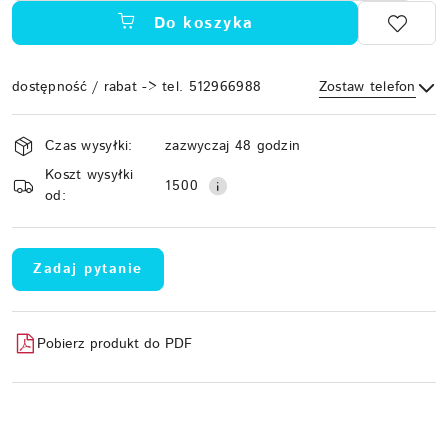
Do koszyka
dostępność / rabat -> tel. 512966988
Zostaw telefon
Dostępność
Czas wysyłki:
zazwyczaj 48 godzin
i
Koszt wysyłki
Wyślij
dostawa
1500
od:
Zadaj pytanie
Pobierz produkt do PDF