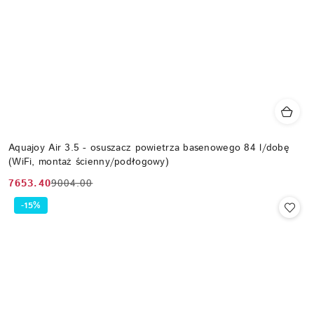
Aquajoy Air 3.5 - osuszacz powietrza basenowego 84 l/dobę
(WiFi, montaż ścienny/podłogowy)
7653.40
9004.00
Cena
Cena
promocyjna:
przed
-15%
promocją: