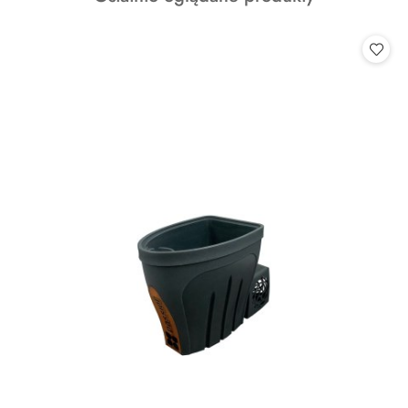
o
statusie: