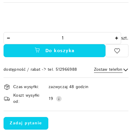
Ilość
szt.
Do koszyka
dostępność / rabat -> tel. 512966988
Zostaw telefon
Dostępność
Czas wysyłki:
zazwyczaj 48 godzin
i
Koszt wysyłki
Wyślij
dostawa
19
od:
Zadaj pytanie