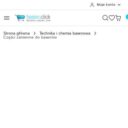
Moje konto
Przejdź do treści głównej
Przejdź do wyszukiwarki
Przejdź do moje konto
Przejdź do menu głównego
Przejdź do opisu produktu
Przejdź do stopki
Strona główna
Technika i chemia basenowa
Części zamienne do basenów