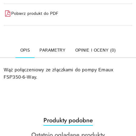
Pobierz produkt do PDF
OPIS
PARAMETRY
OPINIE I OCENY (0)
Wąż połączeniowy ze złączkami do pompy Emaux
FSP350-6-Way.
Produkty
Produkty podobne
Pomiń karuzelę produktów
o
Produkty
Ostatnio oglądane produkty
statusie: