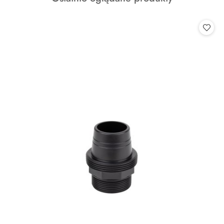
o
statusie: