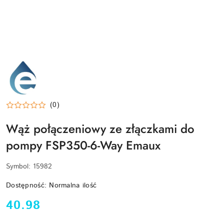
EMAUX-
LOGO
(0)
Wąż połączeniowy ze złączkami do
pompy FSP350-6-Way Emaux
Symbol:
15982
Dostępność:
Normalna ilość
cena:
40.98