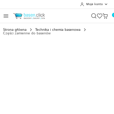
Moje konto
Przejdź do treści głównej
Przejdź do wyszukiwarki
Przejdź do moje konto
Przejdź do menu głównego
Przejdź do opisu produktu
Przejdź do stopki
Strona główna
Technika i chemia basenowa
Części zamienne do basenów