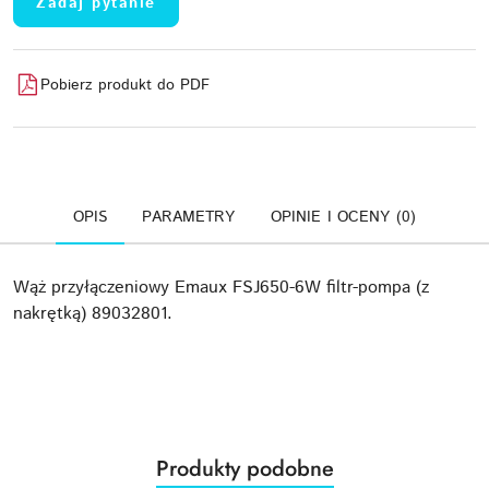
Zadaj pytanie
Pobierz produkt do PDF
OPIS
PARAMETRY
OPINIE I OCENY (0)
Wąż przyłączeniowy Emaux FSJ650-6W filtr-pompa (z
nakrętką) 89032801.
Produkty
Produkty podobne
Pomiń karuzelę produktów