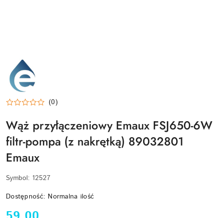
EMAUX-
LOGO
(0)
Wąż przyłączeniowy Emaux FSJ650-6W
filtr-pompa (z nakrętką) 89032801
Emaux
Symbol:
12527
Dostępność:
Normalna ilość
cena:
59.00