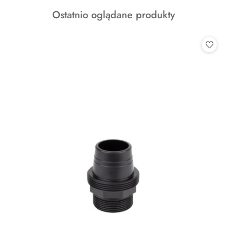
o
Produkty
Ostatnio oglądane produkty
statusie:
o
statusie: