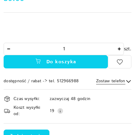
Ilość
szt.
Do koszyka
dostępność / rabat -> tel. 512966988
Zostaw telefon
Dostępność
Czas wysyłki:
zazwyczaj 48 godzin
i
Koszt wysyłki
Wyślij
dostawa
19
od: