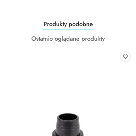
Produkty
Produkty podobne
Pomiń karuzelę produktów
o
Produkty
Ostatnio oglądane produkty
statusie:
o
statusie: