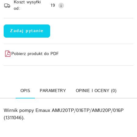
Koszt wysyłki
Wyślij
dostawa
19
od:
Zadaj pytanie
Pobierz produkt do PDF
OPIS
PARAMETRY
OPINIE I OCENY (0)
Wirnik pompy Emaux AMU20TP/016TP/AMU20P/016P
(1311046).