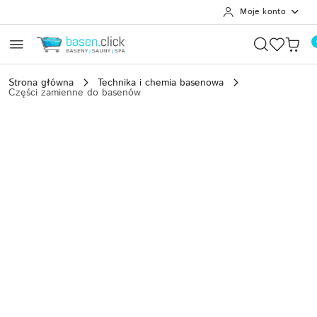
Moje konto
Przejdź do treści głównej
Przejdź do wyszukiwarki
Przejdź do moje konto
Przejdź do menu głównego
Przejdź do opisu produktu
Przejdź do stopki
Strona główna
Technika i chemia basenowa
Części zamienne do basenów