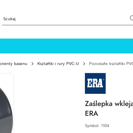
ponenty basenu
Kształtki i rury PVC-U
Pozostałe kształtki PV
NAZWA
PRODUCENTA:
ERA
Zaślepka wkl
ERA
Symbol:
1104