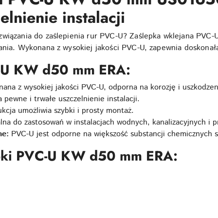
lnienie instalacji
ozwiązania do zaślepienia rur PVC-U? Zaślepka wklejana P
ania. Wykonana z wysokiej jakości PVC-U, zapewnia doskonałą
C-U KW d50 mm ERA:
na z wysokiej jakości PVC-U, odporna na korozję i uszkodze
pewne i trwałe uszczelnienie instalacji.
kcja umożliwia szybki i prosty montaż.
lna do zastosowań w instalacjach wodnych, kanalizacyjnych i 
ne:
PVC-U jest odporne na większość substancji chemicznych s
epki PVC-U KW d50 mm ERA: