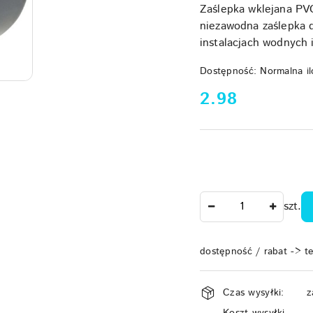
Zaślepka wklejana P
niezawodna zaślepka 
instalacjach wodnych
Dostępność:
Normalna il
cena:
2.98
Ilość
szt.
dostępność / rabat -> t
Dostępność
Czas wysyłki:
z
i