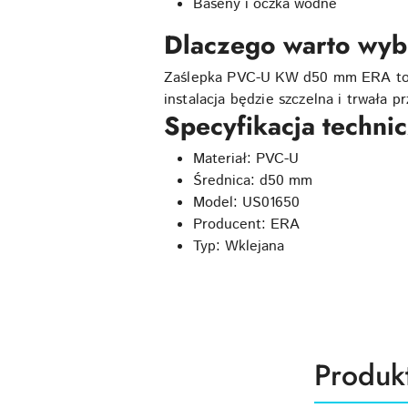
Baseny i oczka wodne
Dlaczego warto wy
Zaślepka PVC-U KW d50 mm ERA to gw
instalacja będzie szczelna i trwała pr
Specyfikacja techni
Materiał: PVC-U
Średnica: d50 mm
Model: US01650
Producent: ERA
Typ: Wklejana
Produk
Produk
Pomiń karuzelę produktów