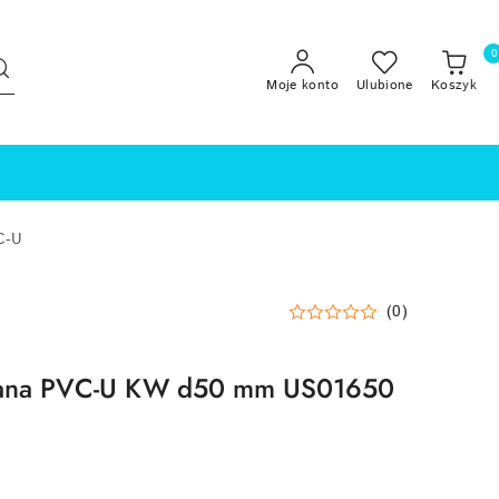
0
Moje konto
Ulubione
Koszyk
C-U
(0)
ejana PVC-U KW d50 mm US01650