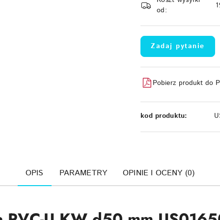
Koszt wysyłki
dostawa
1
od:
Zadaj pytanie
Pobierz produkt do 
kod produktu:
U
OPIS
PARAMETRY
OPINIE I OCENY (0)
ana PVC-U KW d50 mm US0165