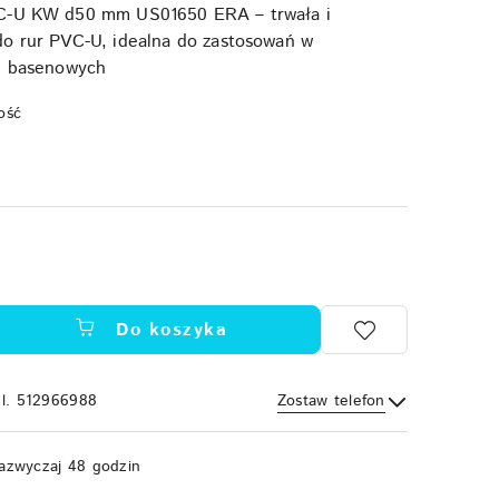
VC-U KW d50 mm US01650 ERA – trwała i
do rur PVC-U, idealna do zastosowań w
 i basenowych
ość
Do koszyka
el. 512966988
Zostaw telefon
Wyślij
azwyczaj 48 godzin