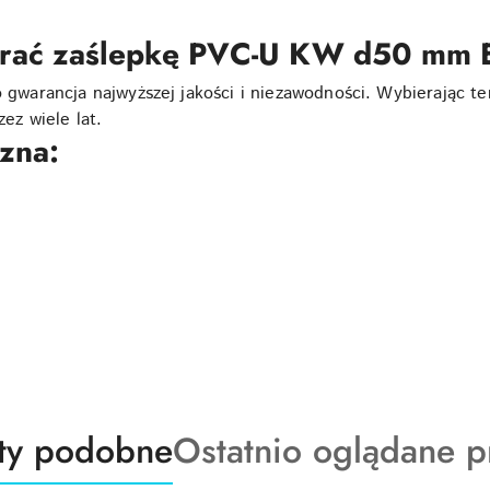
brać zaślepkę PVC-U KW d50 mm
arancja najwyższej jakości i niezawodności. Wybierając te
zez wiele lat.
czna:
ty
Produkty
ty podobne
Ostatnio oglądane p