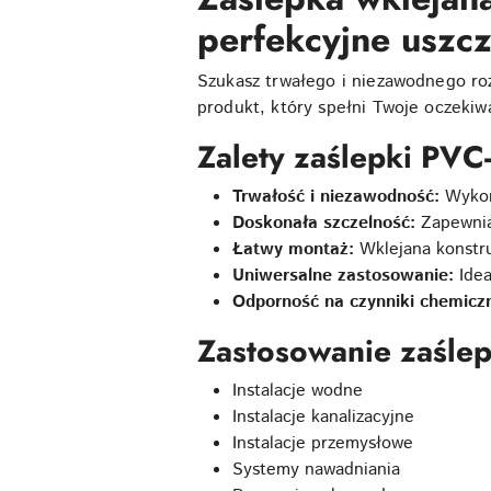
perfekcyjne uszcze
Szukasz trwałego i niezawodnego r
produkt, który spełni Twoje oczekiw
Zalety zaślepki PV
Trwałość i niezawodność:
Wykona
Doskonała szczelność:
Zapewnia 
Łatwy montaż:
Wklejana konstru
Uniwersalne zastosowanie:
Idea
Odporność na czynniki chemicz
Zastosowanie zaśl
Instalacje wodne
Instalacje kanalizacyjne
Instalacje przemysłowe
Systemy nawadniania