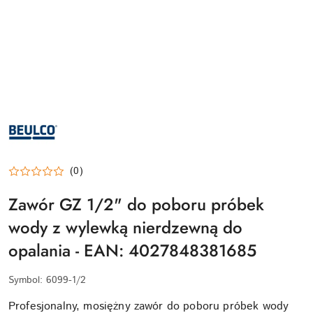
LOGO
BEULCO
–
PRODUCENTA
PROFESJONALNYCH
SYSTEMÓW
METALOWYCH
(0)
ZŁĄCZEK
DO
Zawór GZ 1/2" do poboru próbek
WODY
DOSTĘPNYCH
W
wody z wylewką nierdzewną do
BASEN.CLICK
opalania - EAN: 4027848381685
Symbol:
6099-1/2
Profesjonalny, mosiężny zawór do poboru próbek wody