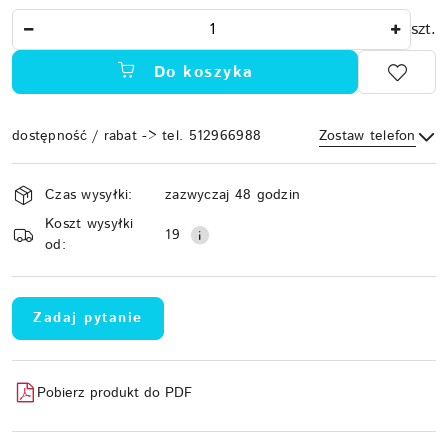
Ilość
szt.
Do koszyka
dostępność / rabat -> tel. 512966988
Zostaw telefon
Dostępność
Czas wysyłki:
zazwyczaj 48 godzin
i
Koszt wysyłki
Wyślij
dostawa
19
od:
Zadaj pytanie
Pobierz produkt do PDF