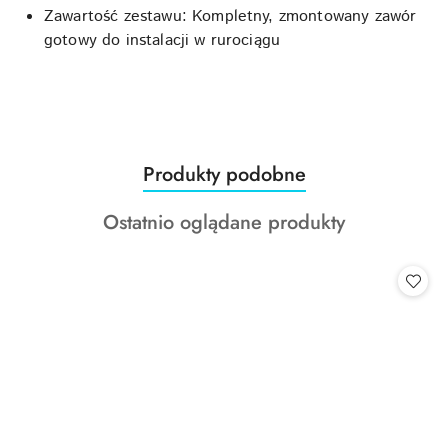
Zawartość zestawu: Kompletny, zmontowany zawór
gotowy do instalacji w rurociągu
Produkty
Produkty podobne
Pomiń karuzelę produktów
o
Produkty
Ostatnio oglądane produkty
statusie:
o
statusie: