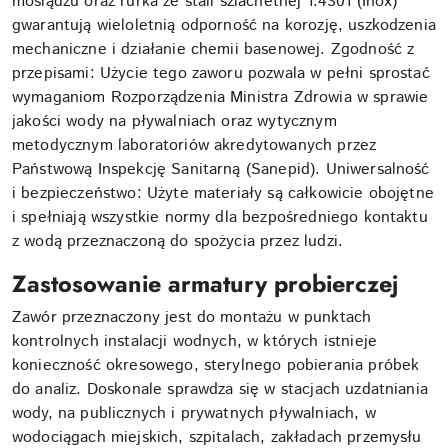
mosiądzu oraz rurka ze stali szlachetnej 1.4301 (Inox)
gwarantują wieloletnią odporność na korozję, uszkodzenia
mechaniczne i działanie chemii basenowej. Zgodność z
przepisami: Użycie tego zaworu pozwala w pełni sprostać
wymaganiom Rozporządzenia Ministra Zdrowia w sprawie
jakości wody na pływalniach oraz wytycznym
metodycznym laboratoriów akredytowanych przez
Państwową Inspekcję Sanitarną (Sanepid). Uniwersalność
i bezpieczeństwo: Użyte materiały są całkowicie obojętne
i spełniają wszystkie normy dla bezpośredniego kontaktu
z wodą przeznaczoną do spożycia przez ludzi.
Zastosowanie armatury probierczej
Zawór przeznaczony jest do montażu w punktach
kontrolnych instalacji wodnych, w których istnieje
konieczność okresowego, sterylnego pobierania próbek
do analiz. Doskonale sprawdza się w stacjach uzdatniania
wody, na publicznych i prywatnych pływalniach, w
wodociągach miejskich, szpitalach, zakładach przemysłu