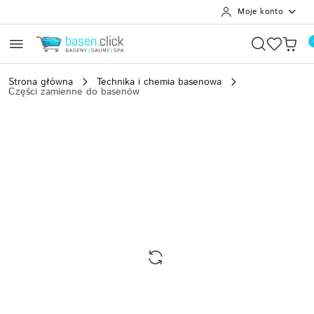
Moje konto
Przejdź do treści głównej
Przejdź do wyszukiwarki
Przejdź do moje konto
Przejdź do menu głównego
Przejdź do opisu produktu
Przejdź do stopki
Strona główna
Technika i chemia basenowa
Części zamienne do basenów