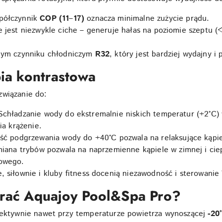
półczynnik
COP (11–17)
oznacza minimalne zużycie prądu.
 jest niezwykle ciche – generuje hałas na poziomie szeptu (<
nym czynniku chłodniczym
R32
, który jest bardziej wydajny i
pia kontrastowa
związanie do:
Schładzanie wody do ekstremalnie niskich temperatur (+2°C)
ia krążenie.
ść podgrzewania wody do +40°C pozwala na relaksujące kąpie
iana trybów pozwala na naprzemienne kąpiele w zimnej i cie
owego.
, siłownie i kluby fitness docenią niezawodność i sterowanie
rać Aquajoy Pool&Spa Pro?
efektywnie nawet przy temperaturze powietrza wynoszącej
-20