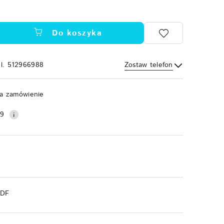
Do koszyka
el. 512966988
Zostaw telefon
Wyślij
a zamówienie
99
PDF