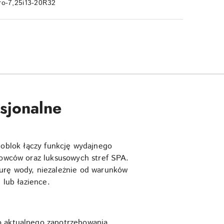
ro-7,25i13-20R32
sjonalne
oblok łączy funkcję wydajnego
rtowców oraz luksusowych stref SPA.
turę wody, niezależnie od warunków
 lub łazience.
o aktualnego zapotrzebowania.