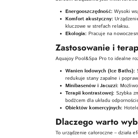
Energooszczędność:
Wysoki ws
Komfort akustyczny:
Urządzenie
kluczowe w strefach relaksu.
Ekologia:
Pracuje na nowoczes
Zastosowanie i tera
Aquajoy Pool&Spa Pro to idealne ro
Wanien lodowych (Ice Baths):
redukuje stany zapalne i popraw
Minibasenów i Jacuzzi:
Możliwo
Terapii kontrastowej:
Szybka zm
bodźcem dla układu odporności
Obiektów komercyjnych:
Hotele
Dlaczego warto wyb
To urządzenie całoroczne – działa 