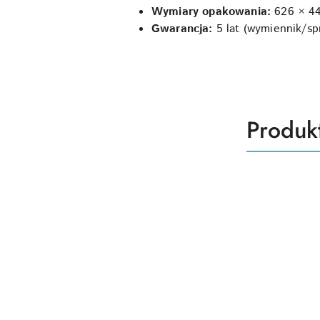
Wymiary opakowania:
626 × 4
Gwarancja:
5 lat (wymiennik/spr
Produk
Produk
Pomiń karuzelę produktów
o
statusie