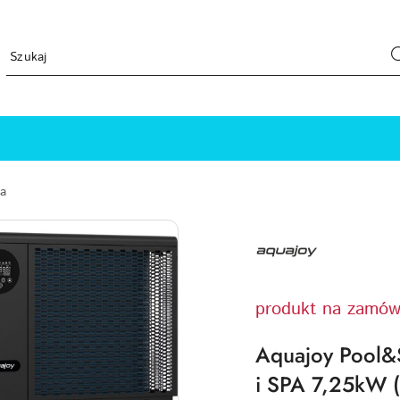
a
NAZWA
PRODUCENTA:
AQUAJOY
produkt na zamów
Aquajoy Pool&S
i SPA 7,25kW (