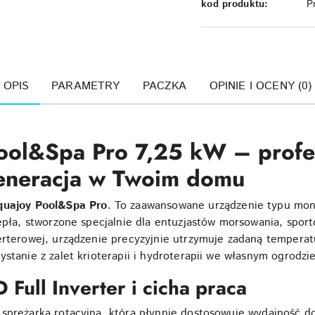
kod produktu:
P
OPIS
PARAMETRY
PACZKA
OPINIE I OCENY (0)
Pool&Spa Pro 7,25 kW – profe
eneracja w Twoim domu
quajoy Pool&Spa Pro
. To zaawansowane urządzenie typu mon
iepła, stworzone specjalnie dla entuzjastów morsowania, spo
erterowej, urządzenie precyzyjnie utrzymuje zadaną tempera
stanie z zalet krioterapii i hydroterapii we własnym ogrodzie
 Full Inverter i cicha praca
 sprężarka rotacyjna, która płynnie dostosowuje wydajność d