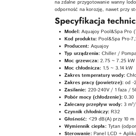
na zdalne przygotowanie wanny lodo
odporność na korozję, nawet przy s
Specyfikacja techni
Model:
Aquajoy Pool&Spa Pro (
Kod produktu:
Pool&Spa Pro-7,
Producent:
Aquajoy
Typ urządzenia:
Chiller / Pomp
Moc grzewcza:
2.75 ~ 7.25 kW
Moc chłodnicza:
1.5 ~ 3.14 kW
Zakres temperatury wody:
Chł
Zakres pracy (powietrze):
od -
Zasilanie:
220-240V / 1 faza / 
Pobór mocy (chłodzenie):
0.30
Zalecany przepływ wody:
3 m³
Czynnik chłodniczy:
R32
Głośność:
<29 dB(A) przy 10 m
Wymiennik ciepła:
Tytan (odpor
Sterowanie:
Panel LCD + Aplika