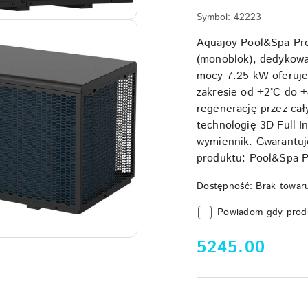
Symbol:
42223
Aquajoy Pool&Spa Pro
(monoblok), dedykowa
mocy 7.25 kW oferuje
zakresie od +2°C do +
regenerację przez cał
technologię 3D Full I
wymiennik. Gwarantuje
produktu: Pool&Spa P
Dostępność:
Brak towar
Powiadom gdy prod
cena:
5245.00