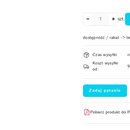
Ilość
szt.
dostępność / rabat -> t
Dostępność
Czas wysyłki:
n
i
Koszt wysyłki
dostawa
od:
Zadaj pytanie
Pobierz produkt do 