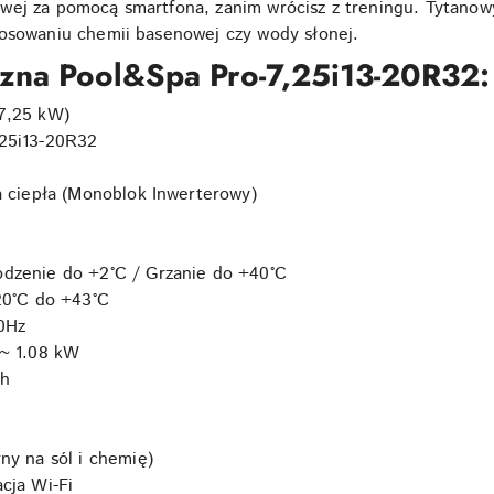
wej za pomocą smartfona, zanim wrócisz z treningu. Tytanow
tosowaniu chemii basenowej czy wody słonej.
czna Pool&Spa Pro-7,25i13-20R32:
7,25 kW)
25i13-20R32
a ciepła (Monoblok Inwerterowy)
odzenie do +2°C / Grzanie do +40°C
20°C do +43°C
50Hz
 ~ 1.08 kW
/h
ny na sól i chemię)
cja Wi-Fi