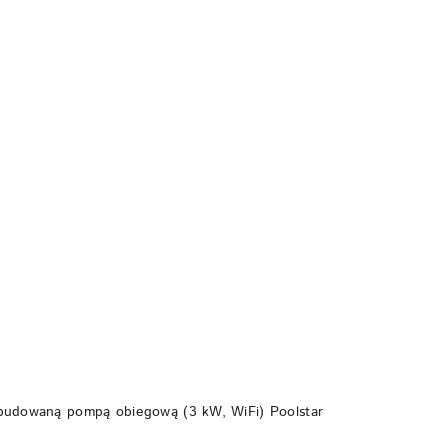
DO KOSZYKA
budowaną pompą obiegową (3 kW, WiFi) Poolstar