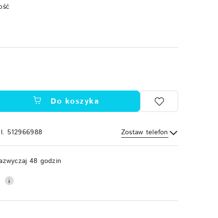
ość
Do koszyka
el. 512966988
Zostaw telefon
Wyślij
azwyczaj 48 godzin
0