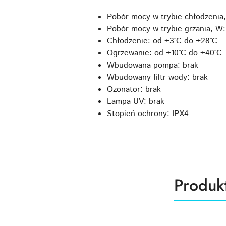
Pobór mocy w trybie chłodzenia
Pobór mocy w trybie grzania, W:
Chłodzenie: od +3°C do +28°C
Ogrzewanie: od +10°C do +40°C
Wbudowana pompa: brak
Wbudowany filtr wody: brak
Ozonator: brak
Lampa UV: brak
Stopień ochrony: IPX4
Produk
Produk
Pomiń karuzelę produktów
o