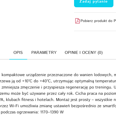
Zadaj pytanie
Pobierz produkt do 
OPIS
PARAMETRY
OPINIE I OCENY (0)
o kompaktowe urządzenie przeznaczone do wanien lodowych, 
zewa ją od +10°C do +40°C, utrzymując optymalną temperaturę 
zmniejsza zmęczenie i przyspiesza regenerację po treningu. 
 czemu może być używane przez cały rok. Cicha praca na pozio
A, klubach fitness i hotelach. Montaż jest prosty – wszystki
 przez Wi-Fi umożliwia zmianę ustawień bezpośrednio ze smartf
 podczas ogrzewania: 1170–1390 W