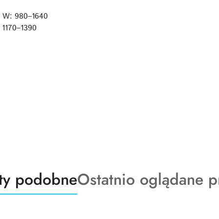
, W: 980–1640
 1170–1390
ty
Produkty
ty podobne
Ostatnio oglądane p
o