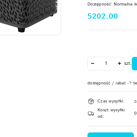
Dostępność:
Normalna il
cena:
5202.00
Ilość
szt.
dostępność / rabat -> t
Dostępność
Czas wysyłki:
z
i
Koszt wysyłki
dostawa
od: