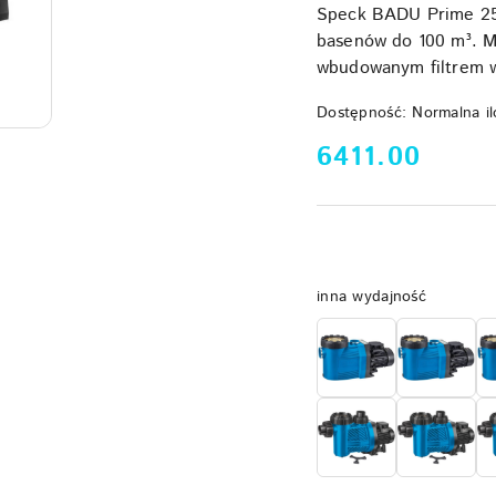
Speck BADU Prime 25 
basenów do 100 m³. M
wbudowanym filtrem w
Dostępność:
Normalna il
cena:
6411.00
Wariant
inna wydajność