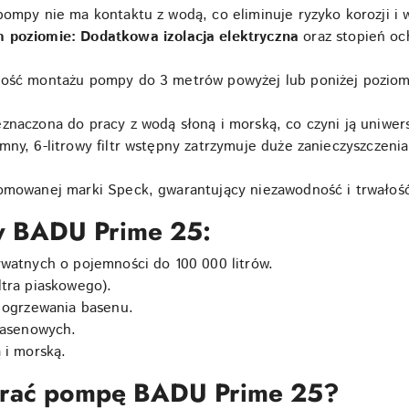
ompy nie ma kontaktu z wodą, co eliminuje ryzyko korozji i 
 poziomie:
Dodatkowa izolacja elektryczna
oraz stopień oc
ość montażu pompy do 3 metrów powyżej lub poniżej poziomu
znaczona do pracy z wodą słoną i morską, co czyni ją uniwe
ny, 6-litrowy filtr wstępny zatrzymuje duże zanieczyszczenia
mowanej marki Speck, gwarantujący niezawodność i trwałoś
y BADU Prime 25:
watnych o pojemności do 100 000 litrów.
iltra piaskowego).
 ogrzewania basenu.
basenowych.
 i morską.
brać pompę BADU Prime 25?