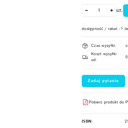
Ilość
szt.
dostępność / rabat -> t
Dostępność
Czas wysyłki:
z
i
Koszt wysyłki
dostawa
od:
Zadaj pytanie
Pobierz produkt do 
ISBN:
2