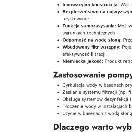
Innowacyjna konstrukcja:
Wał p
Bezpieczeństwo na najwyższym
użytkowanie.
Funkcja samozasysania:
Możliw
warunkach technicznych.
Odporność na wodę słoną:
Prze
Wbudowany filtr wstępny:
Pojem
efektywność filtracji.
Niemiecka jakość:
Produkt reno
Zastosowanie pomp
Cyrkulacja wody w basenach pry
Zasilanie systemu filtracji (np. f
Obsługa systemów dezynfekcji i
Tłoczenie wody w instalacjach 
Użycie w basenach z wodą słoną
Dlaczego warto wy