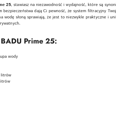
me 25
, stawiasz na niezawodność i wydajność, które są synoni
om bezpieczeństwa dają Ci pewność, że system filtracyjny Two
a wodę słoną sprawiają, że jest to niezwykle praktyczne i un
prywatnych.
 BADU Prime 25:
łupa wody
litrów
litrów