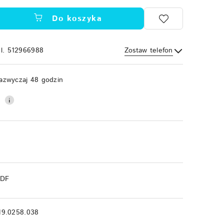
Do koszyka
el. 512966988
Zostaw telefon
Wyślij
azwyczaj 48 godzin
0
PDF
19.0258.038