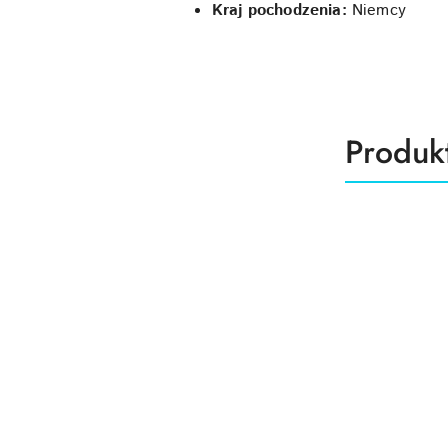
Kraj pochodzenia:
Niemcy
Produk
Produk
Pomiń karuzelę produktów
o
statusie