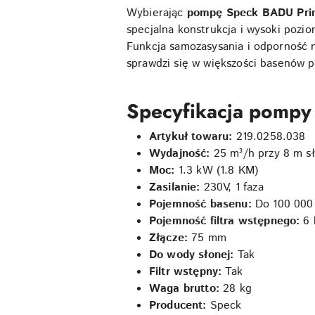
Wybierając
pompę Speck BADU Pri
specjalna konstrukcja i wysoki pozi
Funkcja samozasysania i odporność n
sprawdzi się w większości basenów 
Specyfikacja pompy
Artykuł towaru:
219.0258.038
Wydajność:
25 m³/h przy 8 m s
Moc:
1.3 kW (1.8 KM)
Zasilanie:
230V, 1 faza
Pojemność basenu:
Do 100 000 
Pojemność filtra wstępnego:
6 
Złącze:
75 mm
Do wody słonej:
Tak
Filtr wstępny:
Tak
Waga brutto:
28 kg
Producent:
Speck