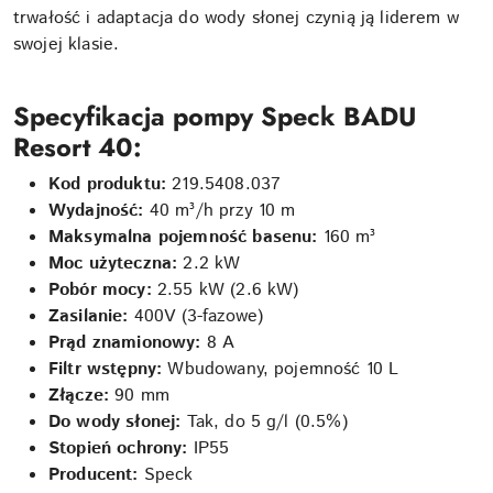
trwałość i adaptacja do wody słonej czynią ją liderem w
swojej klasie.
Specyfikacja pompy Speck BADU
Resort 40:
Kod produktu:
219.5408.037
Wydajność:
40 m³/h przy 10 m
Maksymalna pojemność basenu:
160 m³
Moc użyteczna:
2.2 kW
Pobór mocy:
2.55 kW (2.6 kW)
Zasilanie:
400V (3-fazowe)
Prąd znamionowy:
8 A
Filtr wstępny:
Wbudowany, pojemność 10 L
Złącze:
90 mm
Do wody słonej:
Tak, do 5 g/l (0.5%)
Stopień ochrony:
IP55
Producent:
Speck