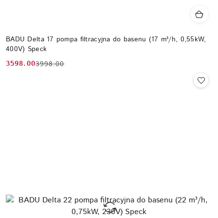
BADU Delta 17 pompa filtracyjna do basenu (17 m³/h, 0,55kW,
400V) Speck
3598.00
3998.00
Cena
Cena
promocyjna:
przed
promocją: