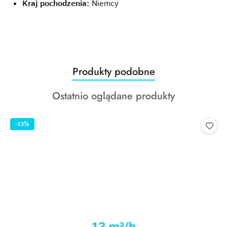
Kraj pochodzenia:
Niemcy
Produkty
Produkty podobne
Pomiń karuzelę produktów
o
Produkty
Ostatnio oglądane produkty
statusie:
o
statusie:
-13%