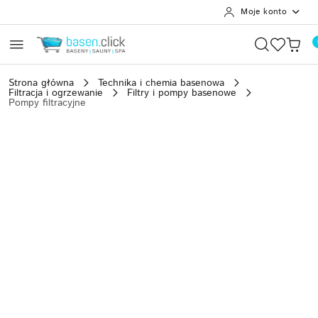
Moje konto
Przejdź do treści głównej
Przejdź do wyszukiwarki
Przejdź do moje konto
Przejdź do menu głównego
Przejdź do opisu produktu
Przejdź do stopki
Strona główna
Technika i chemia basenowa
Filtracja i ogrzewanie
Filtry i pompy basenowe
Pompy filtracyjne