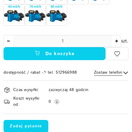
Ilość
szt.
Do koszyka
dostępność / rabat -> tel. 512966988
Zostaw telefon
Dostępność
Czas wysyłki:
zazwyczaj 48 godzin
i
Koszt wysyłki
Wyślij
dostawa
0
od:
Zadaj pytanie