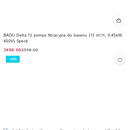
BADU Delta 13 pompa filtracyjna do basenu (13 m³/h, 0,45kW,
400V) Speck
3498.00
3998.00
Cena
Cena
promocyjna:
przed
-19%
promocją: