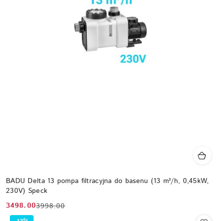
BADU Delta 13 pompa filtracyjna do basenu (13 m³/h, 0,45kW,
230V) Speck
3498.00
3998.00
Cena
Cena