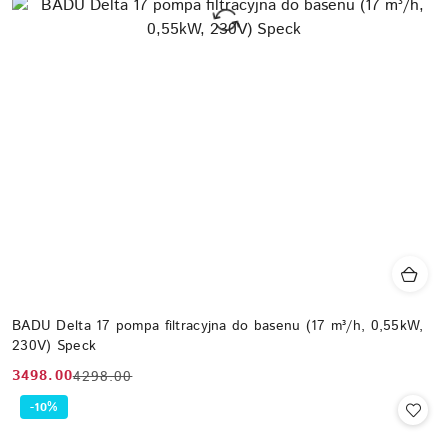
BADU Delta 17 pompa filtracyjna do basenu (17 m³/h, 0,55kW,
230V) Speck
3498.00
4298.00
Cena
Cena
promocyjna:
przed
-10%
promocją: