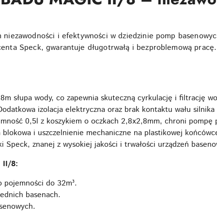
niezawodności i efektywności w dziedzinie pomp basenowyc
nta Speck, gwarantuje długotrwałą i bezproblemową pracę.
8m słupa wody, co zapewnia skuteczną cyrkulację i filtrację w
Dodatkowa izolacja elektryczna oraz brak kontaktu wału silnik
mność 0,5l z koszykiem o oczkach 2,8x2,8mm, chroni pompę p
 blokowa i uszczelnienie mechaniczne na plastikowej końcówce
i Speck, znanej z wysokiej jakości i trwałości urządzeń basen
II/8:
 pojemności do 32m³.
rednich basenach.
asenowych.