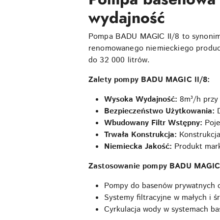
wydajność
Pompa BADU MAGIC II/8 to synonim 
renomowanego niemieckiego produce
do 32 000 litrów.
Zalety pompy BADU MAGIC II/8:
Wysoka Wydajność:
8m³/h przy 
Bezpieczeństwo Użytkowania:
Wbudowany Filtr Wstępny:
Poje
Trwała Konstrukcja:
Konstrukcja
Niemiecka Jakość:
Produkt mark
Zastosowanie pompy BADU MAGIC 
Pompy do basenów prywatnych o
Systemy filtracyjne w małych i ś
Cyrkulacja wody w systemach b