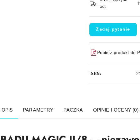
Koszt wysyłki
dostawa
1
od:
Zadaj pytanie
Pobierz produkt do 
ISBN:
2
OPIS
PARAMETRY
PACZKA
OPINIE I OCENY (0)
BADU MAGIC II/8 – niezawo