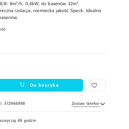
/8: 8m³/h, 0,4kW, do basenów 32m³.
ieczna izolacja, niemiecka jakość Speck. Idealna
 basenów.
ość
Do koszyka
el. 512966988
Zostaw telefon
Wyślij
azwyczaj 48 godzin