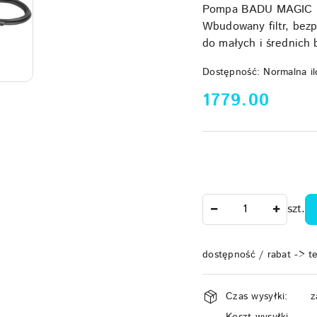
Pompa BADU MAGIC II
Wbudowany filtr, bezp
do małych i średnich
Dostępność:
Normalna il
cena:
1779.00
Ilość
szt.
dostępność / rabat -> t
Dostępność
Czas wysyłki:
z
i