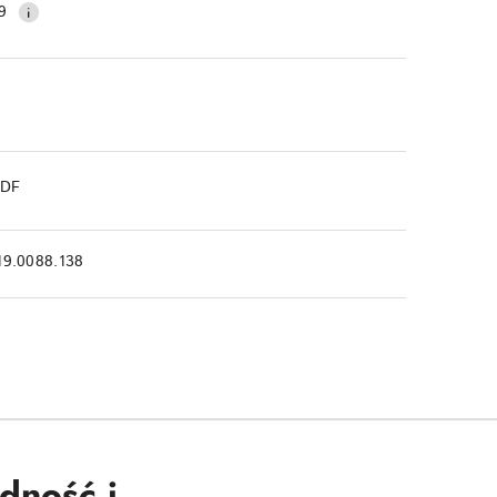
9
PDF
19.0088.138
dność i