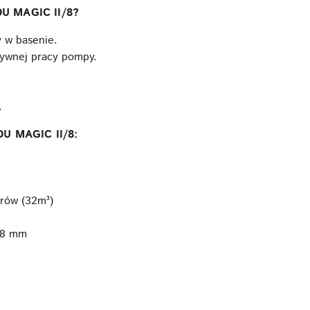
DU MAGIC II/8?
y w basenie.
tywnej pracy pompy.
.
.
DU MAGIC II/8:
trów (32m³)
2,8 mm