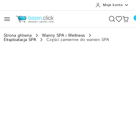
Moje konto
Przejdź do treści głównej
Przejdź do wyszukiwarki
Przejdź do moje konto
Przejdź do menu głównego
Przejdź do opisu produktu
Przejdź do stopki
Strona główna
Wanny SPA i Wellness
Eksploatacja SPA
Części zamienne do wanien SPA