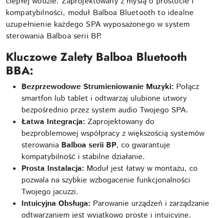
ciepłej wodzie. Zaprojektowany z myślą o prostocie i
kompatybilności, moduł Balboa Bluetooth to idealne
uzupełnienie każdego SPA wyposażonego w system
sterowania Balboa serii BP.
Kluczowe Zalety Balboa Bluetooth
BBA:
Bezprzewodowe Strumieniowanie Muzyki:
Połącz
smartfon lub tablet i odtwarzaj ulubione utwory
bezpośrednio przez system audio Twojego SPA.
Łatwa Integracja:
Zaprojektowany do
bezproblemowej współpracy z większością systemów
sterowania
Balboa serii BP
, co gwarantuje
kompatybilność i stabilne działanie.
Prosta Instalacja:
Moduł jest łatwy w montażu, co
pozwala na szybkie wzbogacenie funkcjonalności
Twojego jacuzzi.
Intuicyjna Obsługa:
Parowanie urządzeń i zarządzanie
odtwarzaniem jest wyjątkowo proste i intuicyjne.