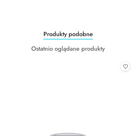
Produkty
Produkty podobne
Pomiń karuzelę produktów
o
Produkty
Ostatnio oglądane produkty
statusie:
o
statusie: