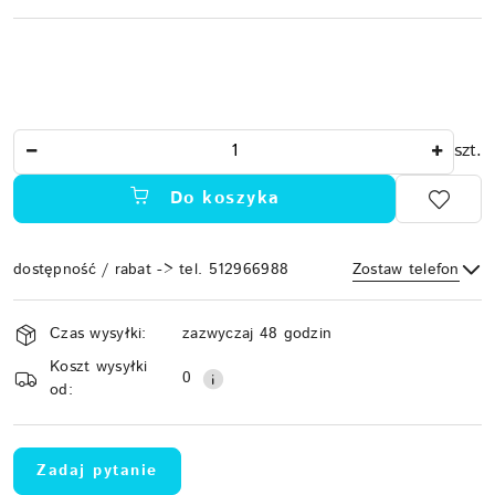
Ilość
szt.
Do koszyka
dostępność / rabat -> tel. 512966988
Zostaw telefon
Dostępność
Czas wysyłki:
zazwyczaj 48 godzin
i
Koszt wysyłki
Wyślij
dostawa
0
od:
Zadaj pytanie