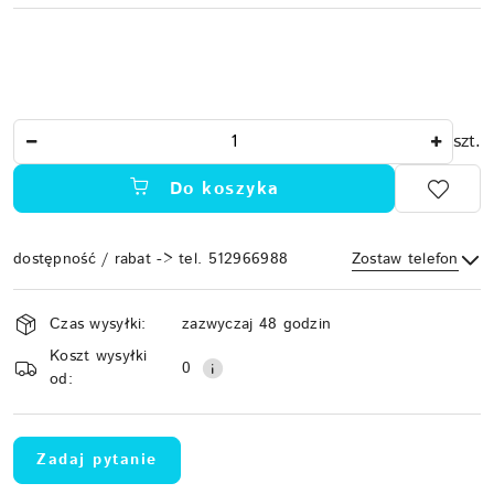
Ilość
szt.
Do koszyka
dostępność / rabat -> tel. 512966988
Zostaw telefon
Dostępność
Czas wysyłki:
zazwyczaj 48 godzin
i
Koszt wysyłki
Wyślij
dostawa
0
od:
Zadaj pytanie