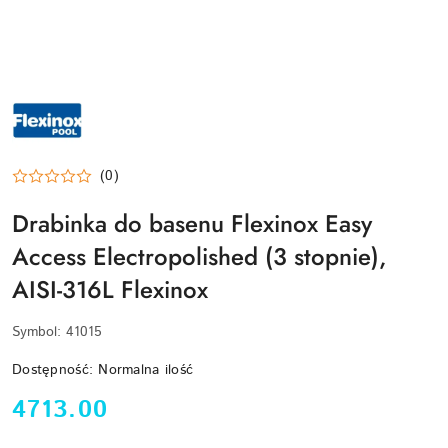
LOGO
MARKI
FLEXINOX
–
HISZPAŃSKI
PRODUCENT
LUKSUSOWYCH
(0)
AKCESORIÓW
ZE
Drabinka do basenu Flexinox Easy
STALI
NIERDZEWNEJ
DOSTĘPNY
Access Electropolished (3 stopnie),
W
BASEN.CLICK
AISI-316L Flexinox
Symbol:
41015
Dostępność:
Normalna ilość
cena:
4713.00