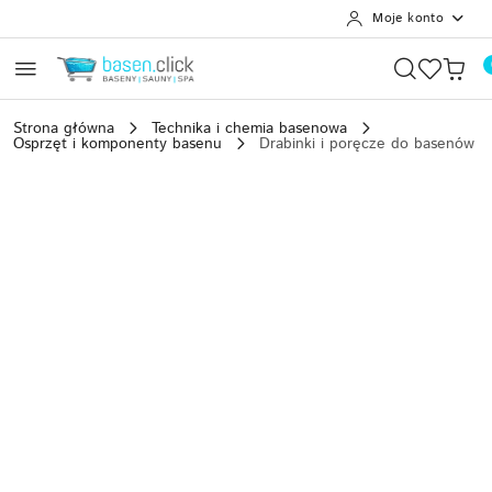
Moje konto
Przejdź do treści głównej
Przejdź do wyszukiwarki
Przejdź do moje konto
Przejdź do menu głównego
Przejdź do opisu produktu
Przejdź do stopki
Strona główna
Technika i chemia basenowa
Osprzęt i komponenty basenu
Drabinki i poręcze do basenów