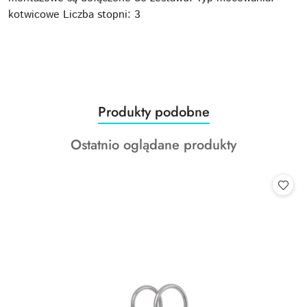
kotwicowe Liczba stopni: 3
Produkty
Produkty podobne
Pomiń karuzelę produktów
o
Produkty
Ostatnio oglądane produkty
statusie:
o
statusie: