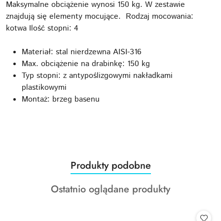
Maksymalne obciążenie wynosi 150 kg. W zestawie
znajdują się elementy mocujące. Rodzaj mocowania:
kotwa Ilość stopni: 4
Materiał: stal nierdzewna AISI-316
Max. obciążenie na drabinkę: 150 kg
Typ stopni: z antypoślizgowymi nakładkami
plastikowymi
Montaż: brzeg basenu
Produkty
Produkty podobne
Pomiń karuzelę produktów
o
Produkty
Ostatnio oglądane produkty
statusie:
o
statusie: