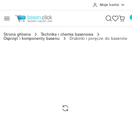
Moje konto
Przejdź do treści głównej
Przejdź do wyszukiwarki
Przejdź do moje konto
Przejdź do menu głównego
Przejdź do opisu produktu
Przejdź do stopki
Strona główna
Technika i chemia basenowa
Osprzęt i komponenty basenu
Drabinki i poręcze do basenów