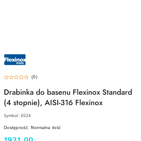
LOGO
MARKI
FLEXINOX
–
HISZPAŃSKI
PRODUCENT
LUKSUSOWYCH
(0)
AKCESORIÓW
ZE
Drabinka do basenu Flexinox Standard
STALI
NIERDZEWNEJ
DOSTĘPNY
(4 stopnie), AISI-316 Flexinox
W
BASEN.CLICK
Symbol:
6524
Dostępność:
Normalna ilość
cena:
1931.00