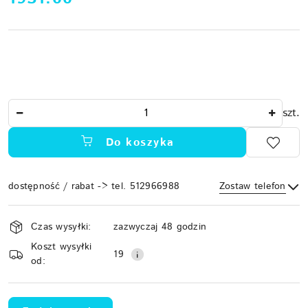
Ilość
szt.
Do koszyka
dostępność / rabat -> tel. 512966988
Zostaw telefon
Dostępność
Czas wysyłki:
zazwyczaj 48 godzin
i
Koszt wysyłki
Wyślij
dostawa
19
od: