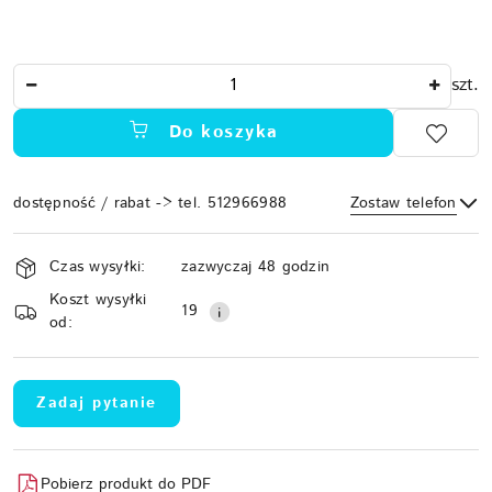
Ilość
szt.
Do koszyka
dostępność / rabat -> tel. 512966988
Zostaw telefon
Dostępność
Czas wysyłki:
zazwyczaj 48 godzin
i
Koszt wysyłki
Wyślij
dostawa
19
od:
Zadaj pytanie
Pobierz produkt do PDF