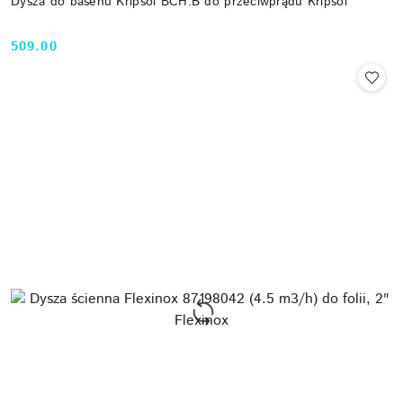
Dysza do basenu Kripsol BCH.B do przeciwprądu Kripsol
509.00
Cena: