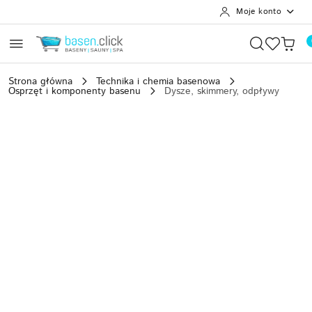
Moje konto
Przejdź do treści głównej
Przejdź do wyszukiwarki
Przejdź do moje konto
Przejdź do menu głównego
Przejdź do opisu produktu
Przejdź do stopki
Strona główna
Technika i chemia basenowa
Osprzęt i komponenty basenu
Dysze, skimmery, odpływy