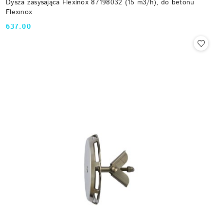
Dysza zasysająca Flexinox 87198032 (15 m3/h), do betonu
Flexinox
637.00
Cena: