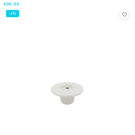
606.00
Cena:
-3%