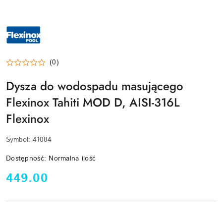
LOGO
MARKI
FLEXINOX
–
HISZPAŃSKI
PRODUCENT
LUKSUSOWYCH
(0)
AKCESORIÓW
ZE
Dysza do wodospadu masującego
STALI
NIERDZEWNEJ
DOSTĘPNY
Flexinox Tahiti MOD D, AISI-316L
W
BASEN.CLICK
Flexinox
Symbol:
41084
Dostępność:
Normalna ilość
cena:
449.00