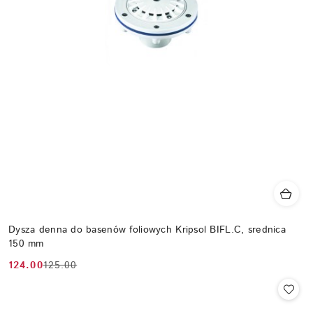
Dysza denna do basenów foliowych Kripsol BIFL.C, srednica
150 mm
124.00
125.00
Cena
Cena
promocyjna:
przed
promocją: