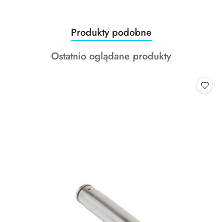
Produkty
Produkty podobne
Pomiń karuzelę produktów
o
Produkty
Ostatnio oglądane produkty
statusie:
o
statusie: