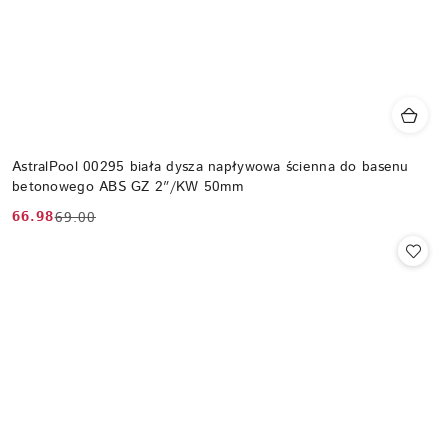
AstralPool 00295 biała dysza napływowa ścienna do basenu
betonowego ABS GZ 2″/KW 50mm
66.98
69.00
Cena
Cena
promocyjna:
przed
promocją: