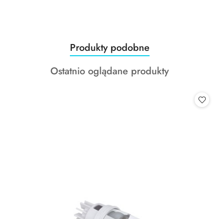
Produkty
Produkty podobne
Pomiń karuzelę produktów
o
Produkty
Ostatnio oglądane produkty
statusie:
o
statusie: