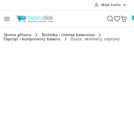
Moje konto
Przejdź do treści głównej
Przejdź do wyszukiwarki
Przejdź do moje konto
Przejdź do menu głównego
Przejdź do opisu produktu
Przejdź do stopki
Strona główna
Technika i chemia basenowa
Osprzęt i komponenty basenu
Dysze, skimmery, odpływy