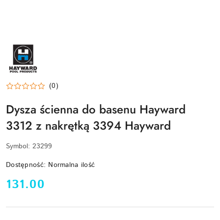
HAYWARD-
LOGO
(0)
Dysza ścienna do basenu Hayward
3312 z nakrętką 3394 Hayward
Symbol:
23299
Dostępność:
Normalna ilość
cena:
131.00