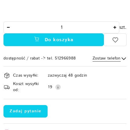
Ilość
szt.
Do koszyka
dostępność / rabat -> tel. 512966988
Zostaw telefon
Dostępność
Czas wysyłki:
zazwyczaj 48 godzin
i
Koszt wysyłki
Wyślij
dostawa
19
od:
Zadaj pytanie