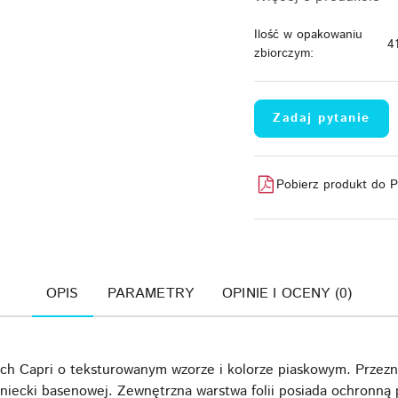
Ilość w opakowaniu
4
zbiorczym:
Zadaj pytanie
Pobierz produkt do 
OPIS
PARAMETRY
OPINIE I OCENY (0)
h Capri o teksturowanym wzorze i kolorze piaskowym. Przeznac
iecki basenowej. Zewnętrzna warstwa folii posiada ochronną p