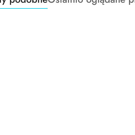
o
:
statusie: