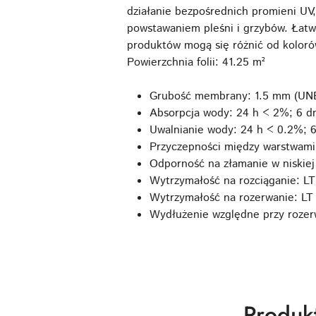
działanie bezpośrednich promieni UV
powstawaniem pleśni i grzybów. Łatw
produktów mogą się różnić od kolorów
Powierzchnia folii: 41.25 m²
Grubość membrany: 1.5 mm (UNE
Absorpcja wody: 24 h < 2%; 6 d
Uwalnianie wody: 24 h < 0.2%; 
Przyczepności między warstwam
Odporność na złamanie w niskiej
Wytrzymałość na rozciąganie: L
Wytrzymałość na rozerwanie: LT
Wydłużenie względne przy rozer
Produk
Produk
Pomiń karuzelę produktów