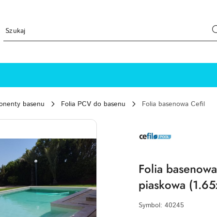
ponenty basenu
Folia PCV do basenu
Folia basenowa Cefil
CEFIL-
POOL-
LOGO
Folia basenowa
piaskowa (1.65
Symbol:
40245