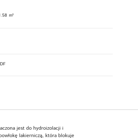
1.58 m²
PDF
zona jest do hydroizolacji i
owłokę lakierniczą, która blokuje