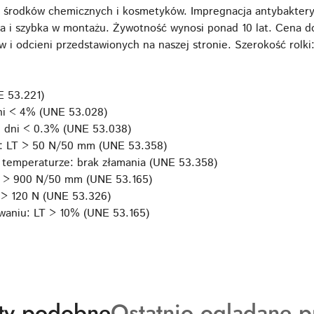
, środków chemicznych i kosmetyków. Impregnacja antybakter
a i szybka w montażu. Żywotność wynosi ponad 10 lat. Cena do
 i odcieni przedstawionych na naszej stronie. Szerokość rolki
 53.221)
ni < 4% (UNE 53.028)
6 dni < 0.3% (UNE 53.038)
i: LT > 50 N/50 mm (UNE 53.358)
 temperaturze: brak złamania (UNE 53.358)
T > 900 N/50 mm (UNE 53.165)
 > 120 N (UNE 53.326)
waniu: LT > 10% (UNE 53.165)
ty
Produkty
ty podobne
Ostatnio oglądane p