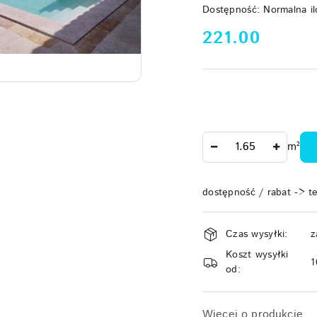
Dostępność:
Normalna il
cena:
221.00
Ilość
m²
dostępność / rabat -> t
Dostępność
Czas wysyłki:
z
i
Koszt wysyłki
dostawa
1
od:
Więcej o produkcie