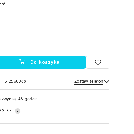
ość
Do koszyka
el. 512966988
Zostaw telefon
Wyślij
azwyczaj 48 godzin
63.35