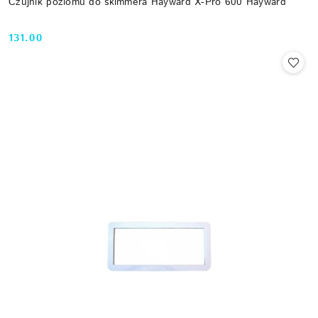
Czujnik poziomu do skimmera Hayward X-Pro 600 Hayward
131.00
Cena: