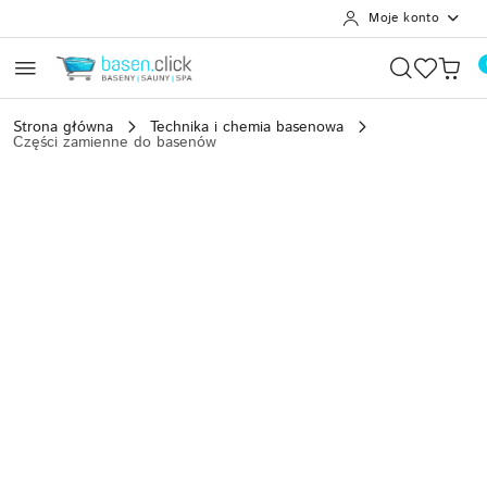
Moje konto
Przejdź do treści głównej
Przejdź do wyszukiwarki
Przejdź do moje konto
Przejdź do menu głównego
Przejdź do opisu produktu
Przejdź do stopki
Strona główna
Technika i chemia basenowa
Części zamienne do basenów