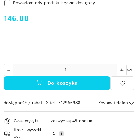
Powiadom gdy produkt będzie dostępny
cena:
146.00
Ilość
szt.
Do koszyka
dostępność / rabat -> tel. 512966988
Zostaw telefon
Dostępność
Czas wysyłki:
zazwyczaj 48 godzin
i
Koszt wysyłki
Wyślij
dostawa
19
od: