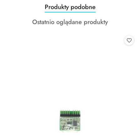
Produkty
Produkty podobne
Pomiń karuzelę produktów
o
Produkty
Ostatnio oglądane produkty
statusie:
o
statusie: