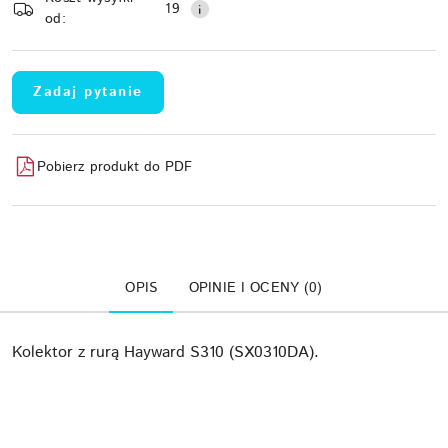
dostawa
19
od:
Zadaj pytanie
Pobierz produkt do PDF
OPIS
OPINIE I OCENY (0)
Kolektor z rurą Hayward S310 (SX0310DA).