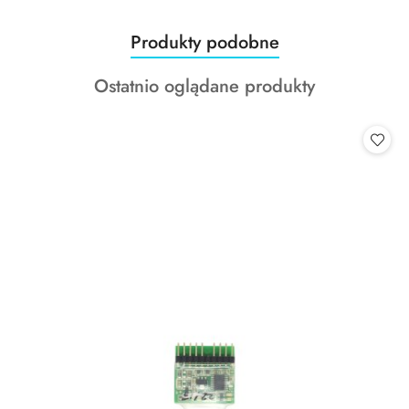
Produkty
Produkty podobne
Pomiń karuzelę produktów
o
Produkty
Ostatnio oglądane produkty
statusie:
o
statusie: