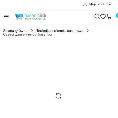
Moje konto
Przejdź do treści głównej
Przejdź do wyszukiwarki
Przejdź do moje konto
Przejdź do menu głównego
Przejdź do opisu produktu
Przejdź do stopki
Strona główna
Technika i chemia basenowa
Części zamienne do basenów