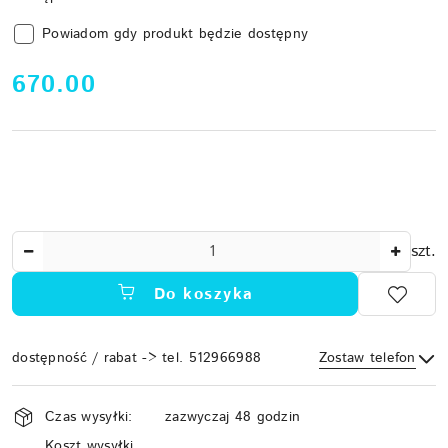
Powiadom gdy produkt będzie dostępny
cena:
670.00
Ilość
szt.
Do koszyka
dostępność / rabat -> tel. 512966988
Zostaw telefon
Dostępność
Czas wysyłki:
zazwyczaj 48 godzin
i
Koszt wysyłki
Wyślij