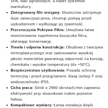
SPA, balii ogrodowych, a nawet systemów
marikultury.
Zintegrowany filtr wstępny:
Skutecznie zatrzymuje
duże zanieczyszczenia, chroniąc pompę przed
uszkodzeniem i wydłużając jej żywotność.
Przezroczysta Pokrywa Filtra:
Umożliwia łatwe
monitorowanie napełnienia koszyczka filtra,
ułatwiając konserwację.
Trwała i odporna konstrukcja:
Obudowa z tworzywa
termoplastycznego oraz zastosowanie wysokiej
jakości materiałów gwarantują odporność na korozję,
chemikalia i wysokie temperatury (do +50°C).
Bezpieczeństwo użytkowania:
Posiada ochronę
termiczną i przed przegrzaniem, klasę izolacji F oraz
wodoszczelności IP55.
Cicha praca:
Silnik o 2900 obrotach/min zapewnia
efektywność przy stosunkowo niskim poziomie
hałasu.
Kompaktowe wymiary:
Łatwa instalacja dzięki