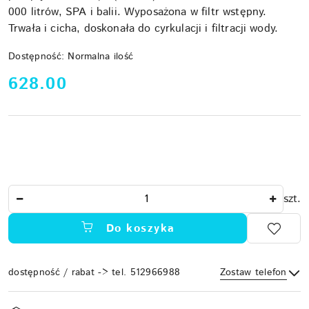
000 litrów, SPA i balii. Wyposażona w filtr wstępny.
Trwała i cicha, doskonała do cyrkulacji i filtracji wody.
Dostępność:
Normalna ilość
cena:
628.00
Ilość
szt.
Do koszyka
dostępność / rabat -> tel. 512966988
Zostaw telefon
Dostępność