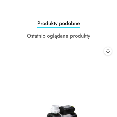
Produkty
Produkty podobne
Pomiń karuzelę produktów
o
Produkty
Ostatnio oglądane produkty
statusie:
o
statusie: