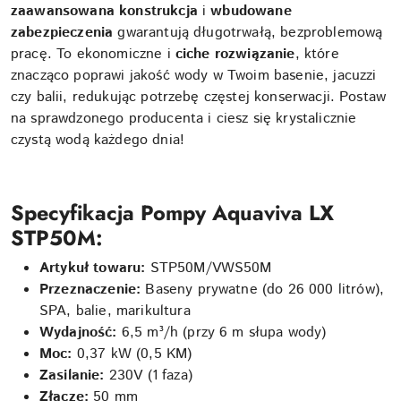
zaawansowana konstrukcja
i
wbudowane
zabezpieczenia
gwarantują długotrwałą, bezproblemową
pracę. To ekonomiczne i
ciche rozwiązanie
, które
znacząco poprawi jakość wody w Twoim basenie, jacuzzi
czy balii, redukując potrzebę częstej konserwacji. Postaw
na sprawdzonego producenta i ciesz się krystalicznie
czystą wodą każdego dnia!
Specyfikacja Pompy Aquaviva LX
STP50M:
Artykuł towaru:
STP50M/VWS50M
Przeznaczenie:
Baseny prywatne (do 26 000 litrów),
SPA, balie, marikultura
Wydajność:
6,5 m³/h (przy 6 m słupa wody)
Moc:
0,37 kW (0,5 KM)
Zasilanie:
230V (1 faza)
Złącze:
50 mm