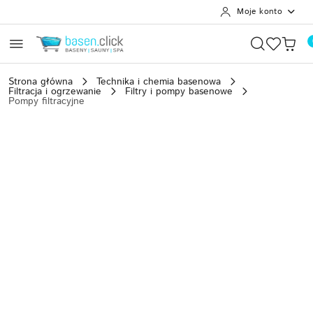
Moje konto
Przejdź do treści głównej
Przejdź do wyszukiwarki
Przejdź do moje konto
Przejdź do menu głównego
Przejdź do opisu produktu
Przejdź do stopki
Strona główna
Technika i chemia basenowa
Filtracja i ogrzewanie
Filtry i pompy basenowe
Pompy filtracyjne