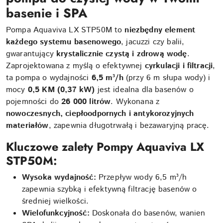
basenie i SPA
Pompa Aquaviva LX STP50M to
niezbędny element
każdego systemu basenowego
, jacuzzi czy balii,
gwarantujący
krystalicznie czystą i zdrową wodę
.
Zaprojektowana z myślą o efektywnej
cyrkulacji i filtracji
,
ta pompa o wydajności
6,5 m³/h
(przy 6 m słupa wody) i
mocy
0,5 KM (0,37 kW)
jest idealna dla basenów o
pojemności do
26 000 litrów
. Wykonana z
nowoczesnych, ciepłoodpornych i antykorozyjnych
materiałów
, zapewnia długotrwałą i bezawaryjną pracę.
Kluczowe zalety Pompy Aquaviva LX
STP50M:
Wysoka wydajność:
Przepływ wody 6,5 m³/h
zapewnia szybką i efektywną filtrację basenów o
średniej wielkości.
Wielofunkcyjność:
Doskonała do basenów, wanien