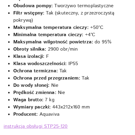
Obudowa pompy:
Tworzywo termoplastyczne
Filtr wstępny:
Tak (skuteczny, z przezroczystą
pokrywą)
Maksymalna temperatura cieczy:
+50°C
Minimalna temperatura cieczy:
+4°C
Maksymalna wilgotność powietrza:
do 95%
Obroty silnika:
2900 obr/min
Klasa izolacji:
F
Klasa wodoszczelności:
IP55
Ochrona termiczna:
Tak
Ochrona przed przegrzaniem:
Tak
Do wody słonej:
Nie
Prędkość zmienna:
Nie
Waga brutto:
7 kg
Wymiary paczki:
443x212x160 mm
Producent:
Aquaviva
instrukcja obsługi STP25-120