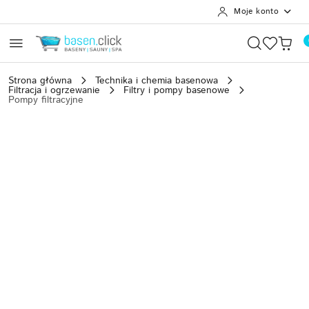
Moje konto
Przejdź do treści głównej
Przejdź do wyszukiwarki
Przejdź do moje konto
Przejdź do menu głównego
Przejdź do opisu produktu
Przejdź do stopki
Strona główna
Technika i chemia basenowa
Filtracja i ogrzewanie
Filtry i pompy basenowe
Pompy filtracyjne