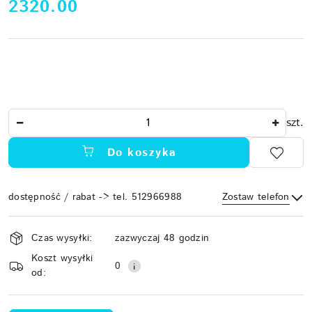
cena:
2320.00
Ilość
szt.
Do koszyka
dostępność / rabat -> tel. 512966988
Zostaw telefon
Dostępność
Czas wysyłki:
zazwyczaj 48 godzin
i
Koszt wysyłki
Wyślij
dostawa
0
od: