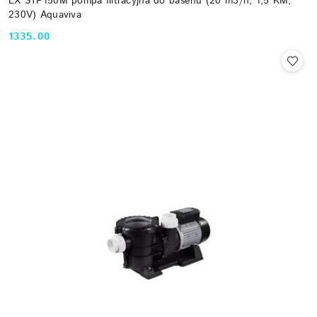
LX STP150M pompa filtracyjna do basenu (20 m3/h, 1,5 KM,
230V) Aquaviva
1335.00
Cena: