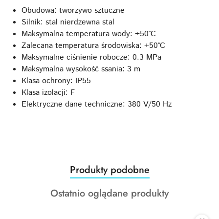
Obudowa: tworzywo sztuczne
Silnik: stal nierdzewna stal
Maksymalna temperatura wody: +50°C
Zalecana temperatura środowiska: +50°C
Maksymalne ciśnienie robocze: 0.3 MPa
Maksymalna wysokość ssania: 3 m
Klasa ochrony: IP55
Klasa izolacji: F
Elektryczne dane techniczne: 380 V/50 Hz
Produkty
Produkty podobne
Pomiń karuzelę produktów
o
Produkty
Ostatnio oglądane produkty
statusie:
o
statusie: