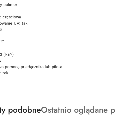
y polimer
: częściowa
owanie UV: tak
6
0°С
I (Ra>)
w
za pomocą przełącznika lub pilota
: tak
ty
Produkty
ty podobne
Ostatnio oglądane p