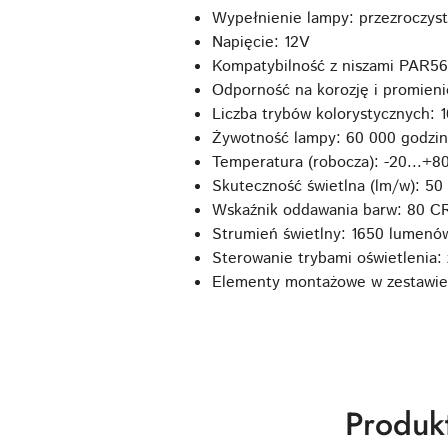
Wypełnienie lampy: przezroczyst
Napięcie: 12V
Kompatybilność z niszami PAR56
Odporność na korozję i promieni
Liczba trybów kolorystycznych: 1
Żywotność lampy: 60 000 godzin
Temperatura (robocza): -20...+8
Skuteczność świetlna (lm/w): 50
Wskaźnik oddawania barw: 80 CR
Strumień świetlny: 1650 lumenó
Sterowanie trybami oświetlenia: 
Elementy montażowe w zestawie
Produk
Produk
Pomiń karuzelę produktów