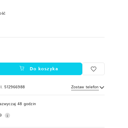
ość
Do koszyka
el. 512966988
Zostaw telefon
Wyślij
azwyczaj 48 godzin
9