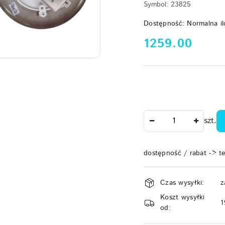
Symbol:
23825
Dostępność:
Normalna il
cena:
1259.00
Ilość
szt.
dostępność / rabat -> t
Dostępność
Czas wysyłki:
z
i
Koszt wysyłki
dostawa
1
od: