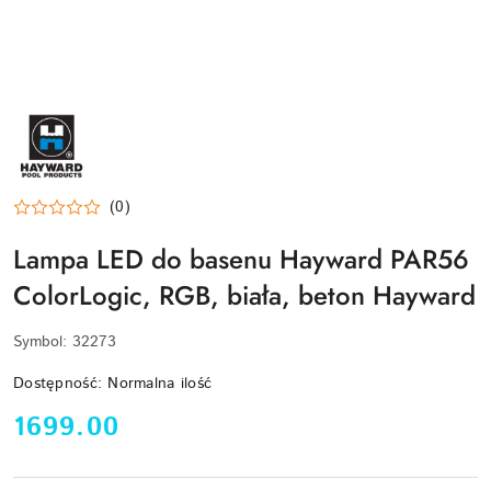
HAYWARD-
LOGO
(0)
Lampa LED do basenu Hayward PAR56
ColorLogic, RGB, biała, beton Hayward
Symbol:
32273
Dostępność:
Normalna ilość
cena:
1699.00