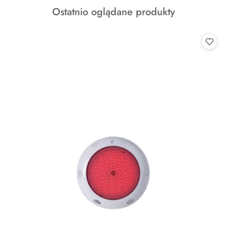
o
Produkty
Ostatnio oglądane produkty
statusie:
o
statusie: