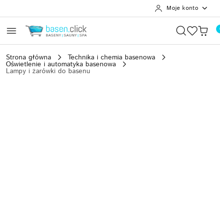
Moje konto
Przejdź do treści głównej
Przejdź do wyszukiwarki
Przejdź do moje konto
Przejdź do menu głównego
Przejdź do opisu produktu
Przejdź do stopki
Strona główna
Technika i chemia basenowa
Oświetlenie i automatyka basenowa
Lampy i żarówki do basenu