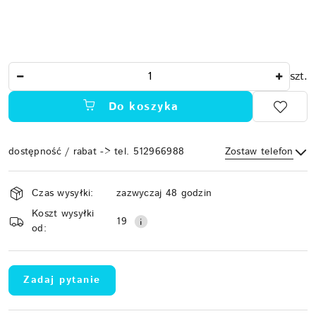
Ilość
szt.
Do koszyka
dostępność / rabat -> tel. 512966988
Zostaw telefon
Dostępność
Czas wysyłki:
zazwyczaj 48 godzin
i
Koszt wysyłki
Wyślij
dostawa
19
od:
Zadaj pytanie