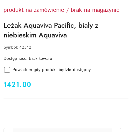
produkt na zamówienie / brak na magazynie
Leżak Aquaviva Pacific, biały z
niebieskim Aquaviva
Symbol:
42342
Dostępność:
Brak towaru
Powiadom gdy produkt będzie dostępny
cena:
1421.00
Ilość