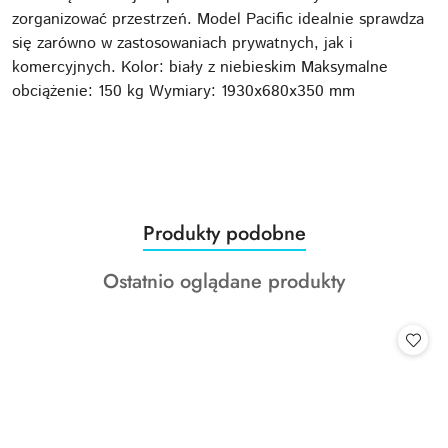
zorganizować przestrzeń. Model Pacific idealnie sprawdza
się zarówno w zastosowaniach prywatnych, jak i
komercyjnych. Kolor: biały z niebieskim Maksymalne
obciążenie: 150 kg Wymiary: 1930x680x350 mm
Produkty
Produkty podobne
Pomiń karuzelę produktów
o
Produkty
Ostatnio oglądane produkty
statusie:
o
statusie: