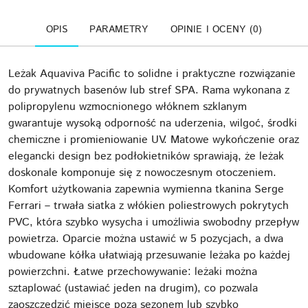
OPIS
PARAMETRY
OPINIE I OCENY (0)
Leżak Aquaviva Pacific to solidne i praktyczne rozwiązanie
do prywatnych basenów lub stref SPA. Rama wykonana z
polipropylenu wzmocnionego włóknem szklanym
gwarantuje wysoką odporność na uderzenia, wilgoć, środki
chemiczne i promieniowanie UV. Matowe wykończenie oraz
elegancki design bez podłokietników sprawiają, że leżak
doskonale komponuje się z nowoczesnym otoczeniem.
Komfort użytkowania zapewnia wymienna tkanina Serge
Ferrari – trwała siatka z włókien poliestrowych pokrytych
PVC, która szybko wysycha i umożliwia swobodny przepływ
powietrza. Oparcie można ustawić w 5 pozycjach, a dwa
wbudowane kółka ułatwiają przesuwanie leżaka po każdej
powierzchni. Łatwe przechowywanie: leżaki można
sztaplować (ustawiać jeden na drugim), co pozwala
zaoszczędzić miejsce poza sezonem lub szybko