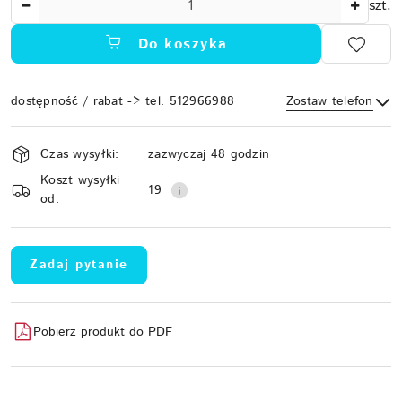
szt.
Do koszyka
dostępność / rabat -> tel. 512966988
Zostaw telefon
Dostępność
Czas wysyłki:
zazwyczaj 48 godzin
i
Koszt wysyłki
Wyślij
dostawa
19
od:
Zadaj pytanie
Pobierz produkt do PDF