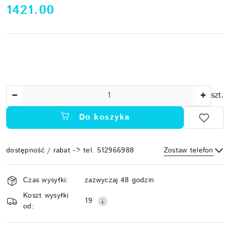
cena:
1421.00
Ilość
szt.
Do koszyka
dostępność / rabat -> tel. 512966988
Zostaw telefon
Dostępność
Czas wysyłki:
zazwyczaj 48 godzin
i
Koszt wysyłki
Wyślij
dostawa
19
od: