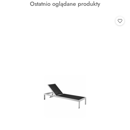
Produkty
Ostatnio oglądane produkty
statusie:
o
statusie: