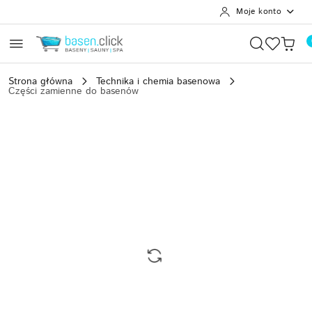
Moje konto
Przejdź do treści głównej
Przejdź do wyszukiwarki
Przejdź do moje konto
Przejdź do menu głównego
Przejdź do opisu produktu
Przejdź do stopki
Strona główna
Technika i chemia basenowa
Części zamienne do basenów