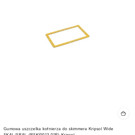
Gumowa uszczelka kołnierza do skimmera Kripsol Wide
SKAL/SRAL (RSKI0013.01R) Kripsol