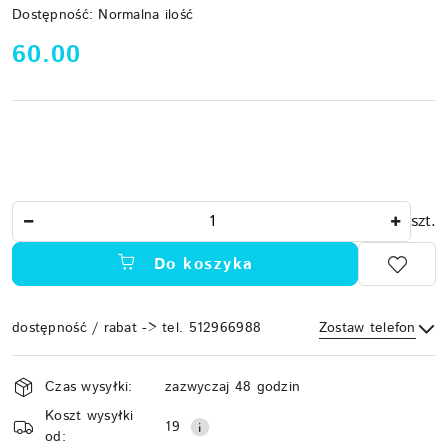
Dostępność:
Normalna ilość
cena:
60.00
Ilość
szt.
Do koszyka
dostępność / rabat -> tel. 512966988
Zostaw telefon
Dostępność
Czas wysyłki:
zazwyczaj 48 godzin
i
Koszt wysyłki
Wyślij
dostawa
19
od: