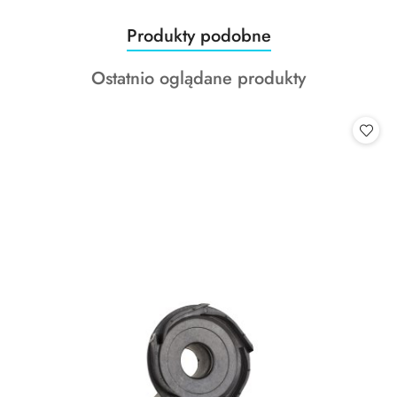
Produkty
Produkty podobne
Pomiń karuzelę produktów
o
Produkty
Ostatnio oglądane produkty
statusie:
o
statusie: