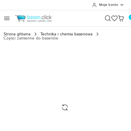
Moje konto
Przejdź do treści głównej
Przejdź do wyszukiwarki
Przejdź do moje konto
Przejdź do menu głównego
Przejdź do opisu produktu
Przejdź do stopki
Strona główna
Technika i chemia basenowa
Części zamienne do basenów