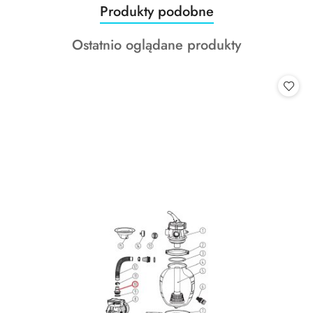
Produkty
Produkty podobne
Pomiń karuzelę produktów
o
Produkty
Ostatnio oglądane produkty
statusie:
o
statusie: