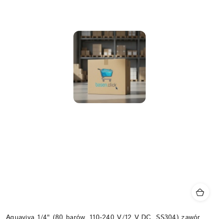
Aquaviva 1/4" (80 barów, 110-240 V/12 V DC, SS304) zawór