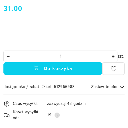
cena:
31.00
Ilość
szt.
Do koszyka
dostępność / rabat -> tel. 512966988
Zostaw telefon
Dostępność
Czas wysyłki:
zazwyczaj 48 godzin
i
Koszt wysyłki
Wyślij
dostawa
19
od: