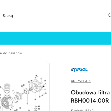
ne do basenów
KRIPSOL-
LOGO-
WEBP
KRIPSOL-UK
Obudowa filtr
RBH0014.00R K