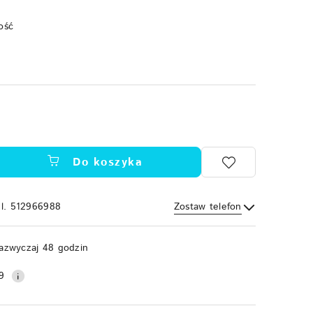
ość
Do koszyka
el. 512966988
Zostaw telefon
Wyślij
azwyczaj 48 godzin
9