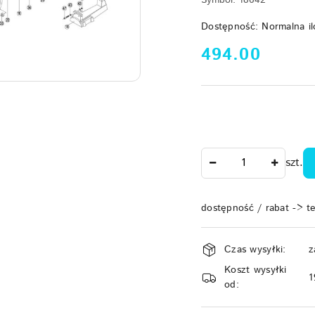
Symbol:
18642
Dostępność:
Normalna il
cena:
494.00
Ilość
szt.
dostępność / rabat -> t
Dostępność
Czas wysyłki:
z
i
Koszt wysyłki
dostawa
1
od: