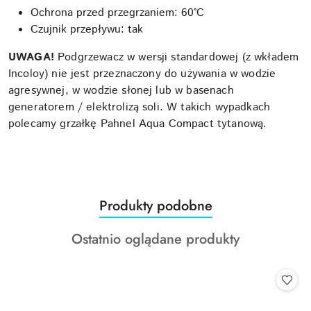
Ochrona przed przegrzaniem: 60°C
Czujnik przepływu: tak
UWAGA!
Podgrzewacz w wersji standardowej (z wkładem
Incoloy) nie jest przeznaczony do używania w wodzie
agresywnej, w wodzie słonej lub w basenach
generatorem / elektrolizą soli. W takich wypadkach
polecamy grzałkę Pahnel Aqua Compact tytanową.
Produkty
Produkty podobne
Pomiń karuzelę produktów
o
Produkty
Ostatnio oglądane produkty
statusie:
o
statusie: