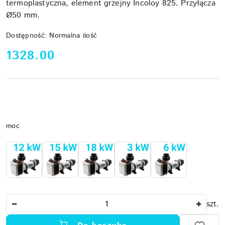
termoplastyczna, element grzejny Incoloy 825. Przyłącza
Ø50 mm.
Dostępność:
Normalna ilość
cena:
1328.00
Wariant
moc
Ilość
szt.