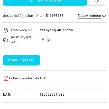
Do koszyka
dostępność / rabat -> tel. 512966988
Zostaw telefon
Dostępność
Czas wysyłki:
zazwyczaj 48 godzin
i
Koszt wysyłki
Wyślij
dostawa
19
od:
Zadaj pytanie
Pobierz produkt do PDF
EAN:
4250528811398