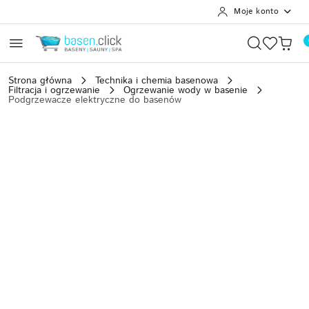
Moje konto
Przejdź do treści głównej
Przejdź do wyszukiwarki
Przejdź do moje konto
Przejdź do menu głównego
Przejdź do opisu produktu
Przejdź do stopki
Strona główna
Technika i chemia basenowa
Filtracja i ogrzewanie
Ogrzewanie wody w basenie
Podgrzewacze elektryczne do basenów