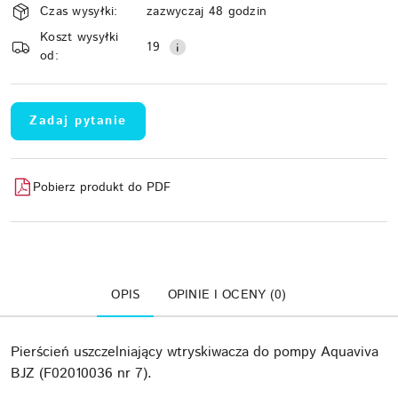
Czas wysyłki:
zazwyczaj 48 godzin
i
Koszt wysyłki
Wyślij
dostawa
19
od:
Zadaj pytanie
Pobierz produkt do PDF
OPIS
OPINIE I OCENY (0)
Pierścień uszczelniający wtryskiwacza do pompy Aquaviva
BJZ (F02010036 nr 7).