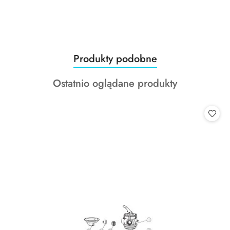
Produkty
Produkty podobne
Pomiń karuzelę produktów
o
Produkty
Ostatnio oglądane produkty
statusie:
o
statusie: