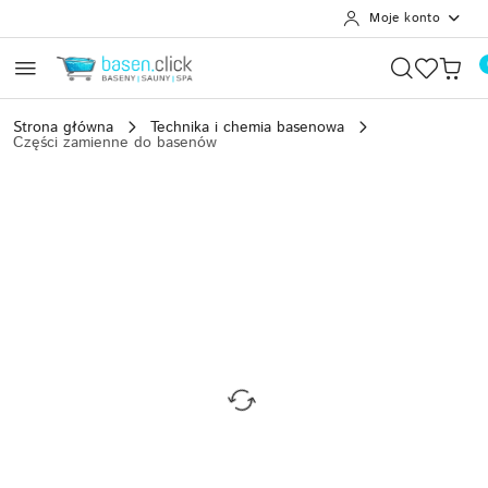
Moje konto
Przejdź do treści głównej
Przejdź do wyszukiwarki
Przejdź do moje konto
Przejdź do menu głównego
Przejdź do opisu produktu
Przejdź do stopki
Strona główna
Technika i chemia basenowa
Części zamienne do basenów