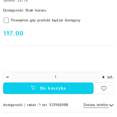
Symbol:
25774
Dostępność:
Brak towaru
Powiadom gdy produkt będzie dostępny
cena:
117.00
Ilość
szt.
Do koszyka
dostępność / rabat -> tel. 512966988
Zostaw telefon
Dostępność