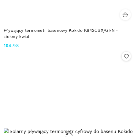
Pływający termometr basenowy Kokido K842CBX/GRN -
zielony kwiat
104.98
Cena: