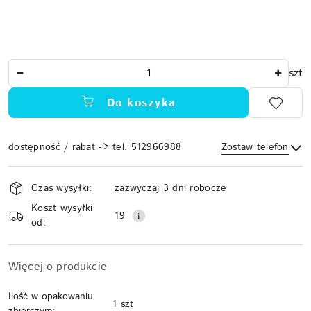
Ilość
szt
Do koszyka
dostępność / rabat -> tel. 512966988
Zostaw telefon
Dostępność
Czas wysyłki:
zazwyczaj 3 dni robocze
i
Koszt wysyłki
Wyślij
dostawa
19
od:
Więcej o produkcie
Ilość w opakowaniu
1 szt