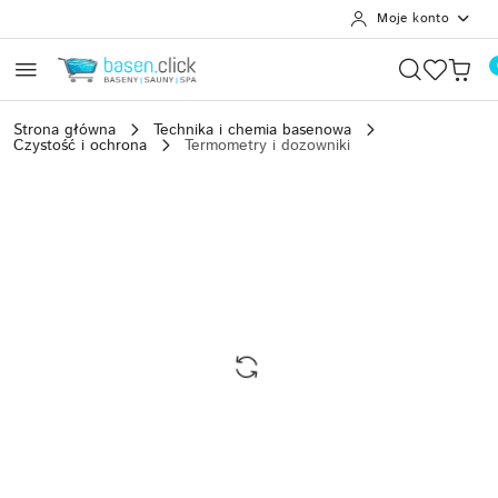
Moje konto
Przejdź do treści głównej
Przejdź do wyszukiwarki
Przejdź do moje konto
Przejdź do menu głównego
Przejdź do opisu produktu
Przejdź do stopki
Strona główna
Technika i chemia basenowa
Czystość i ochrona
Termometry i dozowniki