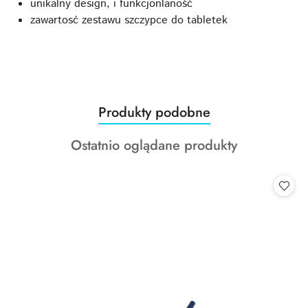
unikalny design, i funkcjonlaność
zawartosć zestawu szczypce do tabletek
Produkty
Produkty podobne
Pomiń karuzelę produktów
o
Produkty
Ostatnio oglądane produkty
statusie:
o
statusie: