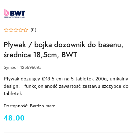
LOGO-
BWT-
BEST-
WATER-
TECHNOLOGY
(0)
Pływak / bojka dozownik do basenu,
średnica 18,5cm, BWT
Symbol:
125596093
Pływak dozujący Ø18,5 cm na 5 tabletek 200g, unikalny
design, i funkcjonlaność zawartosć zestawu szczypce do
tabletek
Dostępność:
Bardzo mało
cena:
48.00