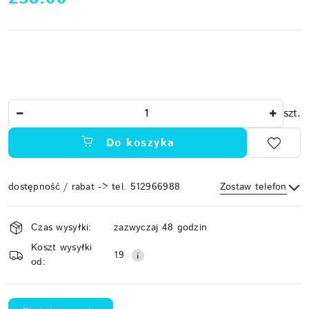
Ilość
szt.
Do koszyka
dostępność / rabat -> tel. 512966988
Zostaw telefon
Dostępność
Czas wysyłki:
zazwyczaj 48 godzin
i
Koszt wysyłki
Wyślij
dostawa
19
od: