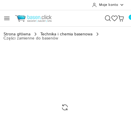
Moje konto
Przejdź do treści głównej
Przejdź do wyszukiwarki
Przejdź do moje konto
Przejdź do menu głównego
Przejdź do opisu produktu
Przejdź do stopki
Strona główna
Technika i chemia basenowa
Części zamienne do basenów