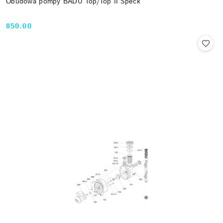
Obudowa pompy BADU Top/Top II Speck
850.00
Cena: