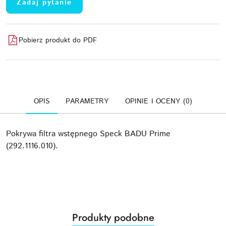
Zadaj pytanie
Pobierz produkt do PDF
OPIS
PARAMETRY
OPINIE I OCENY (0)
Pokrywa filtra wstępnego Speck BADU Prime
(292.1116.010).
Produkty
Produkty podobne
Pomiń karuzelę produktów