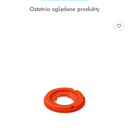
o
Produkty
Ostatnio oglądane produkty
statusie:
o
statusie: