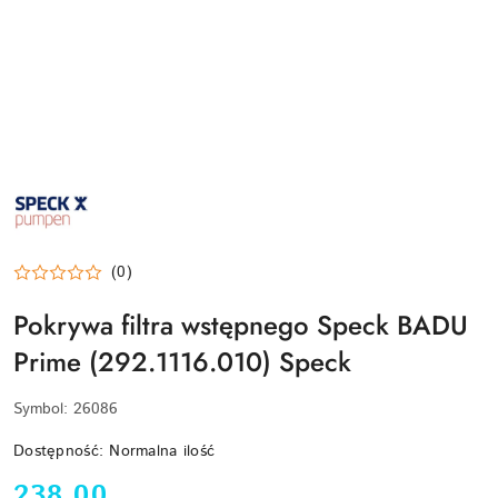
SPECK-
PUMPEN-
LOGO
(0)
Pokrywa filtra wstępnego Speck BADU
Prime (292.1116.010) Speck
Symbol:
26086
Dostępność:
Normalna ilość
cena:
238.00