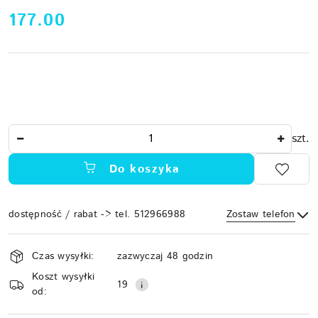
cena:
177.00
Ilość
szt.
Do koszyka
dostępność / rabat -> tel. 512966988
Zostaw telefon
Dostępność
Czas wysyłki:
zazwyczaj 48 godzin
i
Koszt wysyłki
Wyślij
dostawa
19
od: