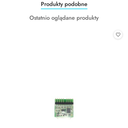
Produkty
Produkty podobne
Pomiń karuzelę produktów
o
Produkty
Ostatnio oglądane produkty
statusie:
o
statusie: