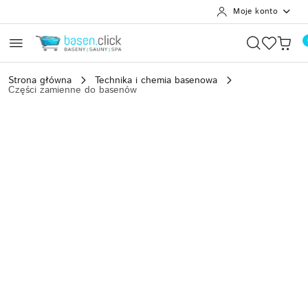
Moje konto
Przejdź do treści głównej
Przejdź do wyszukiwarki
Przejdź do moje konto
Przejdź do menu głównego
Przejdź do opisu produktu
Przejdź do stopki
Strona główna
Technika i chemia basenowa
Części zamienne do basenów