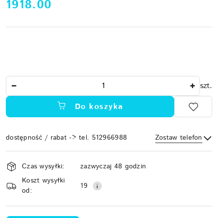
cena:
1918.00
Ilość
szt.
Do koszyka
dostępność / rabat -> tel. 512966988
Zostaw telefon
Dostępność
Czas wysyłki:
zazwyczaj 48 godzin
i
Koszt wysyłki
Wyślij
dostawa
19
od: