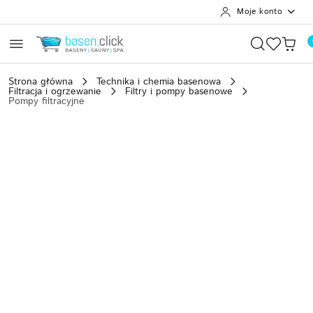
Moje konto
Przejdź do treści głównej
Przejdź do wyszukiwarki
Przejdź do moje konto
Przejdź do menu głównego
Przejdź do opisu produktu
Przejdź do stopki
Strona główna
Technika i chemia basenowa
Filtracja i ogrzewanie
Filtry i pompy basenowe
Pompy filtracyjne