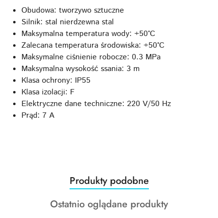
Obudowa: tworzywo sztuczne
Silnik: stal nierdzewna stal
Maksymalna temperatura wody: +50°C
Zalecana temperatura środowiska: +50°C
Maksymalne ciśnienie robocze: 0.3 MPa
Maksymalna wysokość ssania: 3 m
Klasa ochrony: IP55
Klasa izolacji: F
Elektryczne dane techniczne: 220 V/50 Hz
Prąd: 7 A
Produkty
Produkty podobne
Pomiń karuzelę produktów
o
Produkty
Ostatnio oglądane produkty
statusie:
o