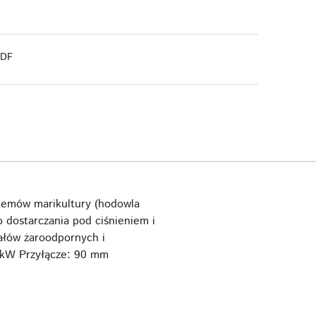
PDF
temów marikultury (hodowla
 dostarczania pod ciśnieniem i
ałów żaroodpornych i
2 kW Przyłącze: 90 mm