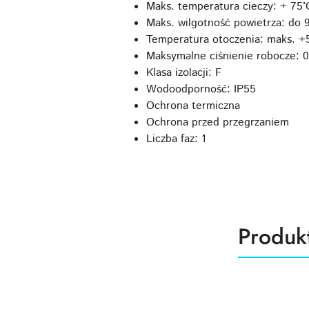
Maks. temperatura cieczy: + 75°
Maks. wilgotność powietrza: do
Temperatura otoczenia: maks. +
Maksymalne ciśnienie robocze: 
Klasa izolacji: F
Wodoodporność: IP55
Ochrona termiczna
Ochrona przed przegrzaniem
Liczba faz: 1
Produk
Produk
Pomiń karuzelę produktów
o
statusie