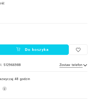
ość
Do koszyka
el. 512966988
Zostaw telefon
Wyślij
azwyczaj 48 godzin
0