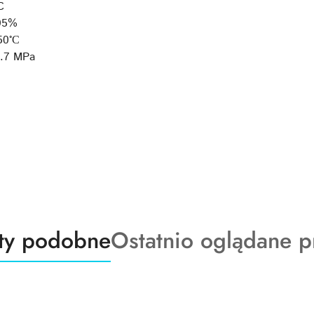
C
 95%
50°С
0.7 MPa
ty
Produkty
ty podobne
Ostatnio oglądane p
o
:
statusie: