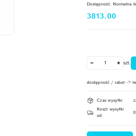
Dostępność:
Normalna il
cena:
3813.00
Ilość
szt.
dostępność / rabat -> t
Dostępność
Czas wysyłki:
z
i
Koszt wysyłki
dostawa
od: