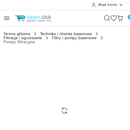
Moje konto
Przejdź do treści głównej
Przejdź do wyszukiwarki
Przejdź do moje konto
Przejdź do menu głównego
Przejdź do opisu produktu
Przejdź do stopki
Strona główna
Technika i chemia basenowa
Filtracja i ogrzewanie
Filtry i pompy basenowe
Pompy filtracyjne