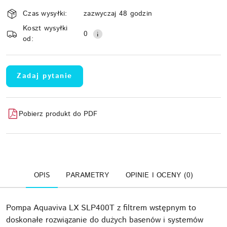
Dostępność
Czas wysyłki:
zazwyczaj 48 godzin
i
Koszt wysyłki
Wyślij
dostawa
0
od:
Zadaj pytanie
Pobierz produkt do PDF
OPIS
PARAMETRY
OPINIE I OCENY (0)
Pompa Aquaviva LX SLP400T z filtrem wstępnym to
doskonałe rozwiązanie do dużych basenów i systemów