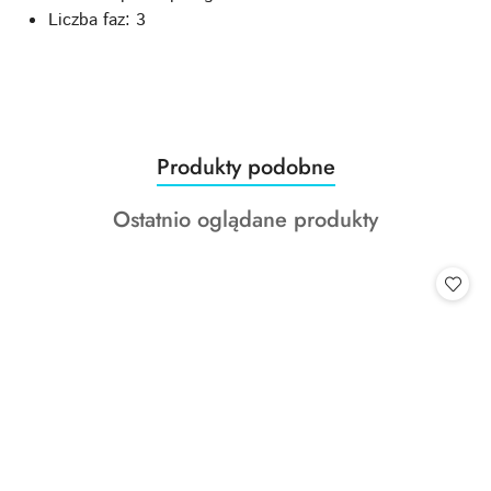
Liczba faz: 3
Produkty
Produkty podobne
Pomiń karuzelę produktów
o
Produkty
Ostatnio oglądane produkty
statusie:
o
statusie: